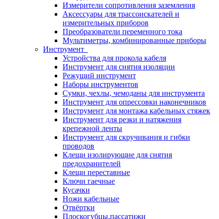
Измерители сопротивления заземления
Аксессуары для трассоискателей и
измерительных приборов
Преобразователи переменного тока
Мультиметры, комбинированные приборы
Инструмент
Устройства для прокола кабеля
Инструмент для снятия изоляции
Режущий инструмент
Наборы инструментов
Сумки, чехлы, чемоданы для инструмента
Инструмент для опрессовки наконечников
Инструмент для монтажа кабельных стяжек
Инструмент для резки и натяжения
крепежной ленты
Инструмент для скручивания и гибки
проводов
Клещи изолирующие для снятия
предохранителей
Клещи переставные
Ключи гаечные
Кусачки
Ножи кабельные
Отвёртки
Плоскогубцы,пассатижи