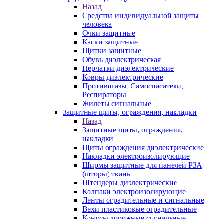
Назад
Средства индивидуальной защиты
человека
Очки защитные
Каски защитные
Щитки защитные
Обувь диэлектрическая
Перчатки диэлектрические
Ковры диэлектрические
Противогазы, Самоспасатели,
Респираторы
Жилеты сигнальные
Защитные щиты, ограждения, накладки
Назад
Защитные щиты, ограждения,
накладки
Щиты ограждения диэлектрические
Накладки электроизолирующие
Ширмы защитные для панелей РЗА
(шторы) ткань
Штендеры диэлектрические
Колпаки электроизолирующие
Ленты оградительные и сигнальные
Вехи пластиковые оградительные
Конусы дорожные сигнальные