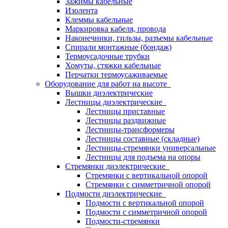
Зажимы кабельные
Изолента
Клеммы кабельные
Маркировка кабеля, провода
Наконечники, гильзы, разъемы кабельные
Спирали монтажные (бондаж)
Термоусадочные трубки
Хомуты, стяжки кабельные
Перчатки термоусаживаемые
Оборудование для работ на высоте
Вышки диэлектрические
Лестницы диэлектрические
Лестницы приставные
Лестницы раздвижные
Лестницы-трансформеры
Лестницы составные (складные)
Лестницы-стремянки универсальные
Лестницы для подъема на опоры
Стремянки диэлектрические
Стремянки с вертикальной опорой
Стремянки с симметричной опорой
Подмости диэлектрические
Подмости с вертикальной опорой
Подмости с симметричной опорой
Подмости-стремянки