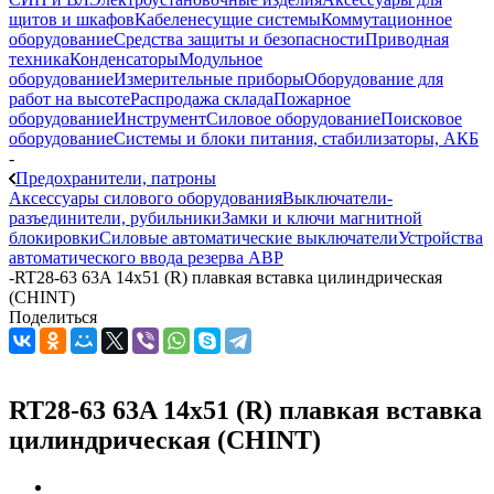
щитов и шкафов
Кабеленесущие системы
Коммутационное
оборудование
Средства защиты и безопасности
Приводная
техника
Конденсаторы
Модульное
оборудование
Измерительные приборы
Оборудование для
работ на высоте
Распродажа склада
Пожарное
оборудование
Инструмент
Силовое оборудование
Поисковое
оборудование
Системы и блоки питания, стабилизаторы, АКБ
-
Предохранители, патроны
Аксессуары силового оборудования
Выключатели-
разъединители, рубильники
Замки и ключи магнитной
блокировки
Силовые автоматические выключатели
Устройства
автоматического ввода резерва АВР
-
RT28-63 63A 14х51 (R) плавкая вставка цилиндрическая
(CHINT)
Поделиться
RT28-63 63A 14х51 (R) плавкая вставка
цилиндрическая (CHINT)