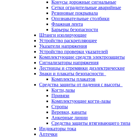
Конусы дорожные сигнальные
Сетки оградительные аварийные
Резиновые покрывала
Опознавательные столбики
Флажная лента
Барьеры безопасности
Штанги изолирующие
Устройство раскрепляющее
Указатели напряжения
Устройство проверки указателей
Комплектующие средств электрозащиты
Сигнализаторы напряжения
Лестницы и стремянки диэлектрические
Знаки и плакаты безопасности
Комплекты плакатов
Средства защиты от падения с высоты
Когти,лазы
Привязи
Комплектующие когти-лазы
Стропы
Веревки, канаты
Анкерные линии
Средства защиты втягивающего типа
Индикаторы тока
Аптечки