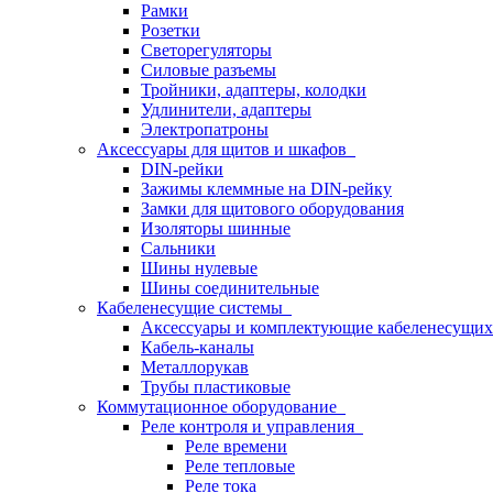
Рамки
Розетки
Светорегуляторы
Силовые разъемы
Тройники, адаптеры, колодки
Удлинители, адаптеры
Электропатроны
Аксессуары для щитов и шкафов
DIN-рейки
Зажимы клеммные на DIN-рейку
Замки для щитового оборудования
Изоляторы шинные
Сальники
Шины нулевые
Шины соединительные
Кабеленесущие системы
Аксессуары и комплектующие кабеленесущих
Кабель-каналы
Металлорукав
Трубы пластиковые
Коммутационное оборудование
Реле контроля и управления
Реле времени
Реле тепловые
Реле тока