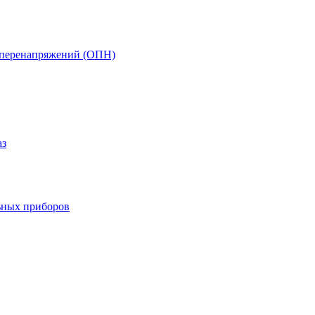
т перенапряжений (ОПН)
аз
ьных приборов