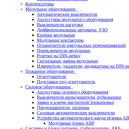
Конденсаторы
Модульное оборудование
Автоматические выключатели
Аксессуары модульного оборудования
Выключатели нагрузки
Дифференциальные автоматы, УЗО
Кнопки модульные
Модульные контакторы
Ограничители импульсных перенапряжений
Переключатели модульные
Розетки на DIN-рейку
Сигнальные лампы модульные
Измерители, указатели, индикаторы на DIN-р
Пожарное оборудование
Огнетушители
Подставки под огнетушитель
Силовое оборудование
Аксессуары силового оборудования
Выключатели-разъединители, рубильники
Замки и ключи магнитной блокировки
Предохранители, патроны
Силовые автоматические выключатели
Устройства автоматического ввода резерва 
Модульные блоки АВР
Системы и блоки питания, стабилизаторы, АКБ