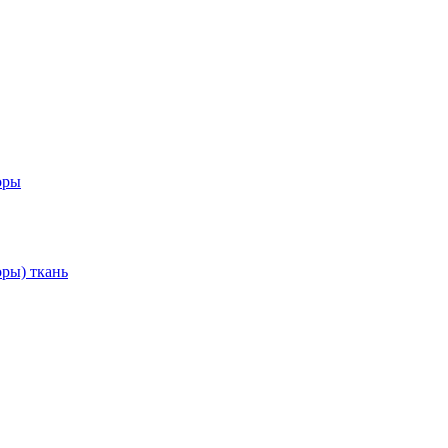
оры
ры) ткань