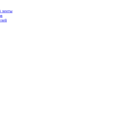
й ленты
ов
елей