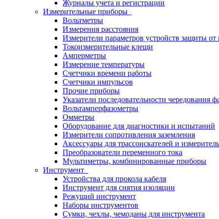
Журналы учета и регистрации
Измерительные приборы
Вольтметры
Измерения расстояния
Измерители параметров устройств защиты о
Токоизмерительные клещи
Амперметры
Измерение температуры
Счетчики времени работы
Счетчики импульсов
Прочие приборы
Указатели последовательности чередования ф
Вольтамперфазометры
Омметры
Оборудование для диагностики и испытаний
Измерители сопротивления заземления
Аксессуары для трассоискателей и измерител
Преобразователи переменного тока
Мультиметры, комбинированные приборы
Инструмент
Устройства для прокола кабеля
Инструмент для снятия изоляции
Режущий инструмент
Наборы инструментов
Сумки, чехлы, чемоданы для инструмента