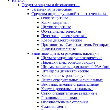
Каталог
Средства защиты и безопасности
Заземления переносные
Средства индивидуальной защиты человека
Очки защитные
Каски защитные
Щитки защитные
Обувь диэлектрическая
Перчатки диэлектрические
Ковры диэлектрические
Противогазы, Самоспасатели, Респират
Жилеты сигнальные
Защитные щиты, ограждения, накладки
Щиты ограждения диэлектрические
Накладки электроизолирующие
Ширмы защитные для панелей РЗА (што
Штендеры диэлектрические
Колпаки электроизолирующие
Ленты оградительные и сигнальные
Вехи пластиковые оградительные
Конусы дорожные сигнальные
Сетки оградительные аварийные
Резиновые покрывала
Опознавательные столбики
Флажная лента