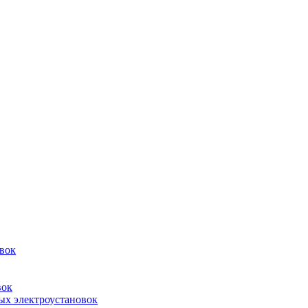
овок
вок
ых электроустановок