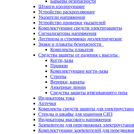
Барьеры безопасности
Штанги изолирующие
Устройство раскрепляющее
Указатели напряжения
Устройство проверки указателей
Комплектующие средств электрозащиты
Сигнализаторы напряжения
Лестницы и стремянки диэлектрические
Знаки и плакаты безопасности
Комплекты плакатов
Средства защиты от падения с высоты
Когти,лазы
Привязи
Комплектующие когти-лазы
Стропы
Веревки, канаты
Анкерные линии
Средства защиты втягивающего типа
Индикаторы тока
Аптечки
Комплекты средств защиты для электроустан
Стенды и шкафы для хранения СИЗ
Индикаторы высокого напряжения
Заземлители для передвижных электроустано
Комплектующие заземлителей для передвижн