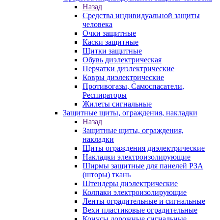
Назад
Средства индивидуальной защиты
человека
Очки защитные
Каски защитные
Щитки защитные
Обувь диэлектрическая
Перчатки диэлектрические
Ковры диэлектрические
Противогазы, Самоспасатели,
Респираторы
Жилеты сигнальные
Защитные щиты, ограждения, накладки
Назад
Защитные щиты, ограждения,
накладки
Щиты ограждения диэлектрические
Накладки электроизолирующие
Ширмы защитные для панелей РЗА
(шторы) ткань
Штендеры диэлектрические
Колпаки электроизолирующие
Ленты оградительные и сигнальные
Вехи пластиковые оградительные
Конусы дорожные сигнальные