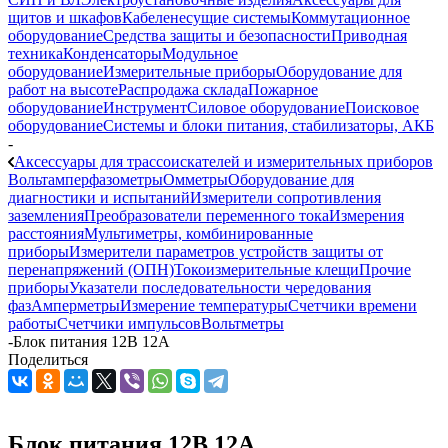
щитов и шкафов
Кабеленесущие системы
Коммутационное
оборудование
Средства защиты и безопасности
Приводная
техника
Конденсаторы
Модульное
оборудование
Измерительные приборы
Оборудование для
работ на высоте
Распродажа склада
Пожарное
оборудование
Инструмент
Силовое оборудование
Поисковое
оборудование
Системы и блоки питания, стабилизаторы, АКБ
-
Аксессуары для трассоискателей и измерительных приборов
Вольтамперфазометры
Омметры
Оборудование для
диагностики и испытаний
Измерители сопротивления
заземления
Преобразователи переменного тока
Измерения
расстояния
Мультиметры, комбинированные
приборы
Измерители параметров устройств защиты от
перенапряжений (ОПН)
Токоизмерительные клещи
Прочие
приборы
Указатели последовательности чередования
фаз
Амперметры
Измерение температуры
Счетчики времени
работы
Счетчики импульсов
Вольтметры
-
Блок питания 12В 12А
Поделиться
Блок питания 12В 12А