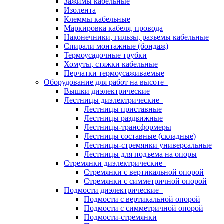
Зажимы кабельные
Изолента
Клеммы кабельные
Маркировка кабеля, провода
Наконечники, гильзы, разъемы кабельные
Спирали монтажные (бондаж)
Термоусадочные трубки
Хомуты, стяжки кабельные
Перчатки термоусаживаемые
Оборудование для работ на высоте
Вышки диэлектрические
Лестницы диэлектрические
Лестницы приставные
Лестницы раздвижные
Лестницы-трансформеры
Лестницы составные (складные)
Лестницы-стремянки универсальные
Лестницы для подъема на опоры
Стремянки диэлектрические
Стремянки с вертикальной опорой
Стремянки с симметричной опорой
Подмости диэлектрические
Подмости с вертикальной опорой
Подмости с симметричной опорой
Подмости-стремянки