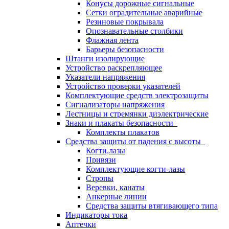
Конусы дорожные сигнальные
Сетки оградительные аварийные
Резиновые покрывала
Опознавательные столбики
Флажная лента
Барьеры безопасности
Штанги изолирующие
Устройство раскрепляющее
Указатели напряжения
Устройство проверки указателей
Комплектующие средств электрозащиты
Сигнализаторы напряжения
Лестницы и стремянки диэлектрические
Знаки и плакаты безопасности
Комплекты плакатов
Средства защиты от падения с высоты
Когти,лазы
Привязи
Комплектующие когти-лазы
Стропы
Веревки, канаты
Анкерные линии
Средства защиты втягивающего типа
Индикаторы тока
Аптечки