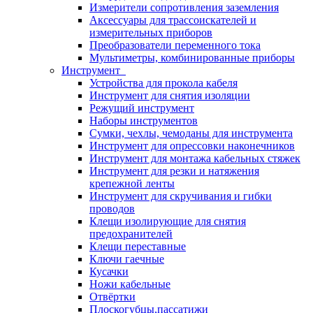
Измерители сопротивления заземления
Аксессуары для трассоискателей и
измерительных приборов
Преобразователи переменного тока
Мультиметры, комбинированные приборы
Инструмент
Устройства для прокола кабеля
Инструмент для снятия изоляции
Режущий инструмент
Наборы инструментов
Сумки, чехлы, чемоданы для инструмента
Инструмент для опрессовки наконечников
Инструмент для монтажа кабельных стяжек
Инструмент для резки и натяжения
крепежной ленты
Инструмент для скручивания и гибки
проводов
Клещи изолирующие для снятия
предохранителей
Клещи переставные
Ключи гаечные
Кусачки
Ножи кабельные
Отвёртки
Плоскогубцы,пассатижи