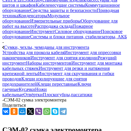
щитов и шкафов
Кабеленесущие системы
Коммутационное
оборудование
Средства защиты и безопасности
Приводная
техника
Конденсаторы
Модульное
оборудование
Измерительные приборы
Оборудование для
работ на высоте
Распродажа склада
Пожарное
оборудование
Инструмент
Силовое оборудование
Поисковое
оборудование
Системы и блоки питания, стабилизаторы, АКБ
-
Сумки, чехлы, чемоданы для инструмента
Устройства для прокола кабеля
Инструмент для опрессовки
наконечников
Инструмент для снятия изоляции
Режущий
инструмент
Наборы инструментов
Инструмент для монтажа
кабельных стяжек
Инструмент для резки и натяжения
крепежной ленты
Инструмент для скручивания и гибки
проводов
Клещи изолирующие для снятия
предохранителей
Клещи переставные
Ключи
гаечные
Кусачки
Ножи
кабельные
Отвёртки
Плоскогубцы,пассатижи
-
СЭМ-02 сумка электромонтера
Поделиться
СЭМ-02 сумка электромонтера