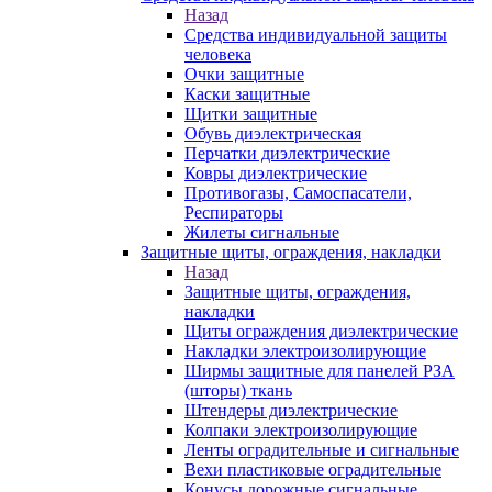
Назад
Средства индивидуальной защиты
человека
Очки защитные
Каски защитные
Щитки защитные
Обувь диэлектрическая
Перчатки диэлектрические
Ковры диэлектрические
Противогазы, Самоспасатели,
Респираторы
Жилеты сигнальные
Защитные щиты, ограждения, накладки
Назад
Защитные щиты, ограждения,
накладки
Щиты ограждения диэлектрические
Накладки электроизолирующие
Ширмы защитные для панелей РЗА
(шторы) ткань
Штендеры диэлектрические
Колпаки электроизолирующие
Ленты оградительные и сигнальные
Вехи пластиковые оградительные
Конусы дорожные сигнальные