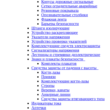
Конусы дорожные сигнальные
Сетки оградительные аварийные
Резиновые покрывала
Опознавательные столбики
Флажная лента
Барьеры безопасности
Штанги изолирующие
Устройство раскрепляющее
Указатели напряжения
Устройство проверки указателей
Комплектующие средств электрозащиты
Сигнализаторы напряжения
Лестницы и стремянки диэлектрические
Знаки и плакаты безопасности
Комплекты плакатов
Средства защиты от падения с высоты
Когти,лазы
Привязи
Комплектующие когти-лазы
Стропы
Веревки, канаты
Анкерные линии
Средства защиты втягивающего типа
Индикаторы тока
Аптечки