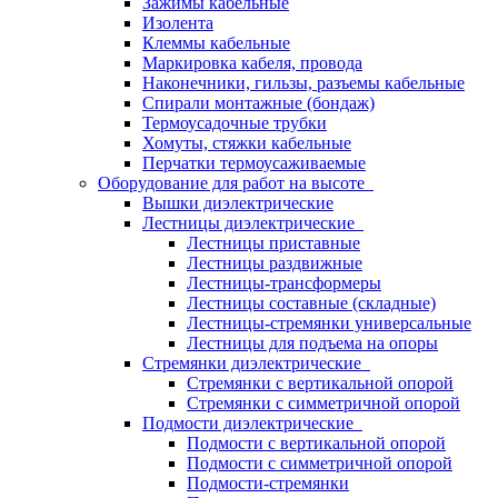
Зажимы кабельные
Изолента
Клеммы кабельные
Маркировка кабеля, провода
Наконечники, гильзы, разъемы кабельные
Спирали монтажные (бондаж)
Термоусадочные трубки
Хомуты, стяжки кабельные
Перчатки термоусаживаемые
Оборудование для работ на высоте
Вышки диэлектрические
Лестницы диэлектрические
Лестницы приставные
Лестницы раздвижные
Лестницы-трансформеры
Лестницы составные (складные)
Лестницы-стремянки универсальные
Лестницы для подъема на опоры
Стремянки диэлектрические
Стремянки с вертикальной опорой
Стремянки с симметричной опорой
Подмости диэлектрические
Подмости с вертикальной опорой
Подмости с симметричной опорой
Подмости-стремянки