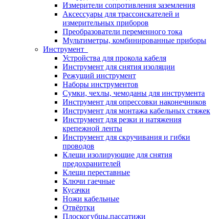
Измерители сопротивления заземления
Аксессуары для трассоискателей и
измерительных приборов
Преобразователи переменного тока
Мультиметры, комбинированные приборы
Инструмент
Устройства для прокола кабеля
Инструмент для снятия изоляции
Режущий инструмент
Наборы инструментов
Сумки, чехлы, чемоданы для инструмента
Инструмент для опрессовки наконечников
Инструмент для монтажа кабельных стяжек
Инструмент для резки и натяжения
крепежной ленты
Инструмент для скручивания и гибки
проводов
Клещи изолирующие для снятия
предохранителей
Клещи переставные
Ключи гаечные
Кусачки
Ножи кабельные
Отвёртки
Плоскогубцы,пассатижи