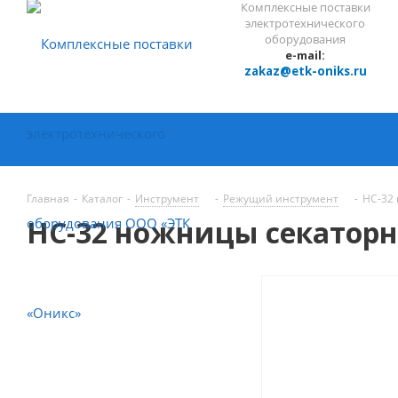
Комплексные поставки
электротехнического
оборудования
e-mail:
zakaz@etk-oniks.ru
Главная
-
Каталог
-
Инструмент
-
Режущий инструмент
-
НС-32
НС-32 ножницы секатор