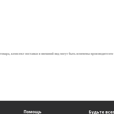
бензовозов
уточнить сроки
уточнить сроки
3 701.48
руб.
/
2 810.27
руб.
/
шт
шт
500
руб
товара, комплект поставки и внешний вид могут быть изменены производителем 
Помощь
Будьте всег