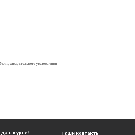
1 208.53
руб.
/
248.40
руб.
/
.
/шт
пар
шт
без предварительного уведом
ления!
да в курсе!
Наши контакты