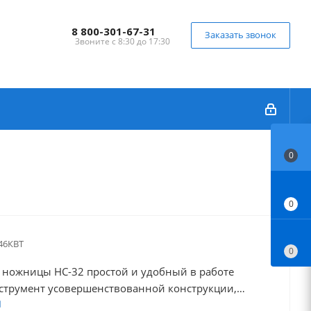
8 800-301-67-31
Заказать звонок
Звоните с 8:30 до 17:30
0
0
46КВТ
0
 ножницы НС-32 простой и удобный в работе
струмент усовершенствованной конструкции,
снащен надежным храповым механизмом.