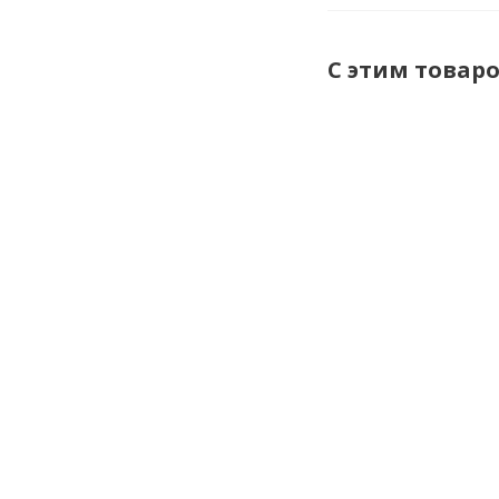
С этим товар
Услуги по
испытанию
ручного
изолирующего
инструмента
уточнить сроки