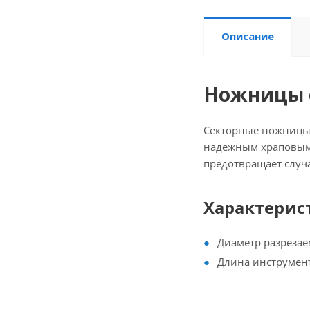
Описание
Ножницы с
Секторные ножницы 
надежным храповым 
предотвращает случ
Характерис
Диаметр разрезае
Длина инструмен