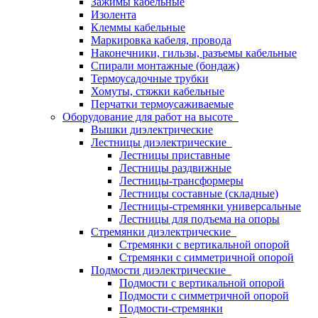
Зажимы кабельные
Изолента
Клеммы кабельные
Маркировка кабеля, провода
Наконечники, гильзы, разъемы кабельные
Спирали монтажные (бондаж)
Термоусадочные трубки
Хомуты, стяжки кабельные
Перчатки термоусаживаемые
Оборудование для работ на высоте
Вышки диэлектрические
Лестницы диэлектрические
Лестницы приставные
Лестницы раздвижные
Лестницы-трансформеры
Лестницы составные (складные)
Лестницы-стремянки универсальные
Лестницы для подъема на опоры
Стремянки диэлектрические
Стремянки с вертикальной опорой
Стремянки с симметричной опорой
Подмости диэлектрические
Подмости с вертикальной опорой
Подмости с симметричной опорой
Подмости-стремянки