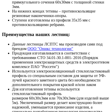
прямоугольного сечения 60х30мм с толщиной стенки
3мм.
На нижних концах тетивы – противоскользящие
резиновые наконечники-опоры.
Ступени изготовлены из профиля 35х35 мм с
противоскользящими ребрами.
Преимущества наших лестниц:
Данные лестницы ЛСПТС мы производим сами под
брендом
ООО "Оникс технологии"
Продукция изготавливается в соответствии с
требованиями СТО 34.01-30.1-001- 2016 (Порядок
применения электрозащитных средств в электросетевом
комплексе ПАО "Россети")
Используется электроизоляционный стеклопластиковый
профиль со специальным составом для защиты от УФ-
лучей красного заметного цвета без необходимости
дополнительного покрытия краской и/или лаком
Для изготовления тетивы используется
стеклопластиковый профиль
размером 60х30х3мм или 70х30х3мм (для изделий выше
5м). Увеличенный размер делает конструкцию более
надежной, уменьшается провисание изделия, а
специально разработанная технология производства