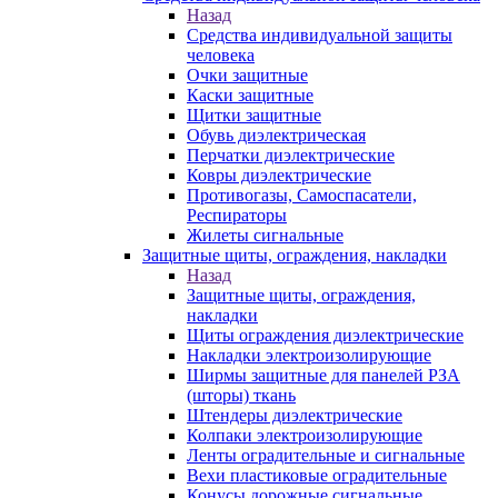
Назад
Средства индивидуальной защиты
человека
Очки защитные
Каски защитные
Щитки защитные
Обувь диэлектрическая
Перчатки диэлектрические
Ковры диэлектрические
Противогазы, Самоспасатели,
Респираторы
Жилеты сигнальные
Защитные щиты, ограждения, накладки
Назад
Защитные щиты, ограждения,
накладки
Щиты ограждения диэлектрические
Накладки электроизолирующие
Ширмы защитные для панелей РЗА
(шторы) ткань
Штендеры диэлектрические
Колпаки электроизолирующие
Ленты оградительные и сигнальные
Вехи пластиковые оградительные
Конусы дорожные сигнальные