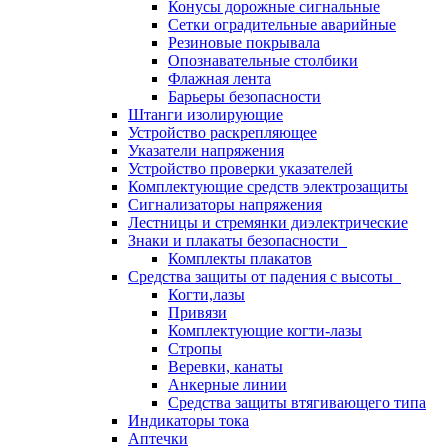
Конусы дорожные сигнальные
Сетки оградительные аварийные
Резиновые покрывала
Опознавательные столбики
Флажная лента
Барьеры безопасности
Штанги изолирующие
Устройство раскрепляющее
Указатели напряжения
Устройство проверки указателей
Комплектующие средств электрозащиты
Сигнализаторы напряжения
Лестницы и стремянки диэлектрические
Знаки и плакаты безопасности
Комплекты плакатов
Средства защиты от падения с высоты
Когти,лазы
Привязи
Комплектующие когти-лазы
Стропы
Веревки, канаты
Анкерные линии
Средства защиты втягивающего типа
Индикаторы тока
Аптечки