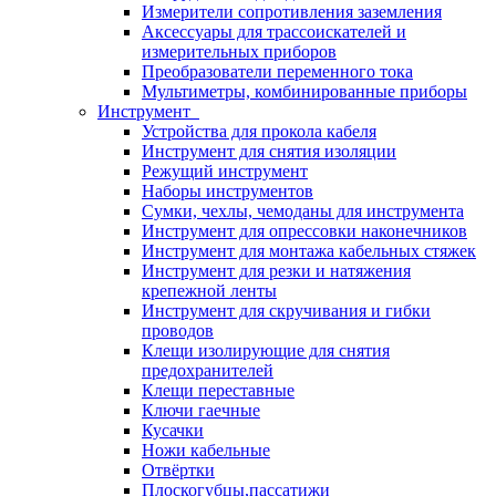
Измерители сопротивления заземления
Аксессуары для трассоискателей и
измерительных приборов
Преобразователи переменного тока
Мультиметры, комбинированные приборы
Инструмент
Устройства для прокола кабеля
Инструмент для снятия изоляции
Режущий инструмент
Наборы инструментов
Сумки, чехлы, чемоданы для инструмента
Инструмент для опрессовки наконечников
Инструмент для монтажа кабельных стяжек
Инструмент для резки и натяжения
крепежной ленты
Инструмент для скручивания и гибки
проводов
Клещи изолирующие для снятия
предохранителей
Клещи переставные
Ключи гаечные
Кусачки
Ножи кабельные
Отвёртки
Плоскогубцы,пассатижи