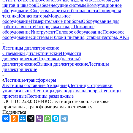
щитов и шкафов
Кабеленесущие системы
Коммутационное
оборудование
Средства защиты и безопасности
Приводная
техника
Конденсаторы
Модульное
оборудование
Измерительные приборы
Оборудование для
работ на высоте
Распродажа склада
Пожарное
оборудование
Инструмент
Силовое оборудование
Поисковое
оборудование
Системы и блоки питания, стабилизаторы, АКБ
-
Лестницы диэлектрические
Стремянки диэлектрические
Подмости
диэлектрические
Подставки (настилы)
диэлектрические
Вышки диэлектрические
Лестницы
диэлектрические
-
Лестницы-трансформеры
Лестницы составные (складные)
Лестницы-стремянки
универсальные
Лестницы для подъема на опоры
Лестницы
приставные
Лестницы раздвижные
-
ЛСПТС-2х3,0-ОНИКС лестница стеклопластиковая
приставная, трансформируемая в стремянку
Поделиться