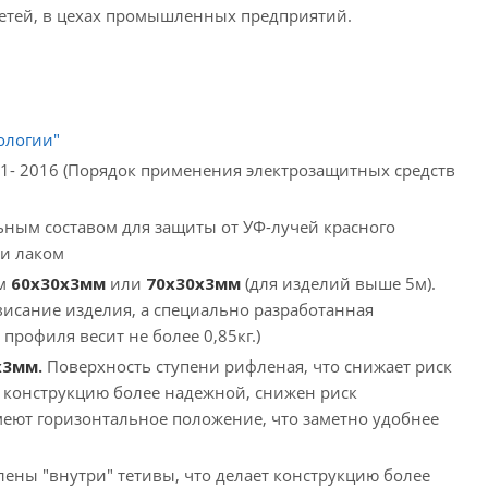
сетей, в цехах промышленных предприятий.
ологии"
01- 2016 (Порядок применения электрозащитных средств
ным составом для защиты от УФ-лучей красного
ли лаком
ом
60х30х3мм
или
70х30х3мм
(для изделий выше 5м).
исание изделия, а специально разработанная
рофиля весит не более 0,85кг.)
х3мм.
Поверхность ступени рифленая, что снижает риск
 конструкцию более надежной, снижен риск
имеют горизонтальное положение, что заметно удобнее
ены "внутри" тетивы, что делает конструкцию более