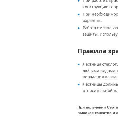
При работе с при
конструкцию соор
При необходимост
охранять.
Работа с использ
защиты, использу
Правила хр
Лестница стеклоп
любыми видами т
попадания влаги.
Лестницы должны 
относительной вл
При получении Серт
высокое качество и 