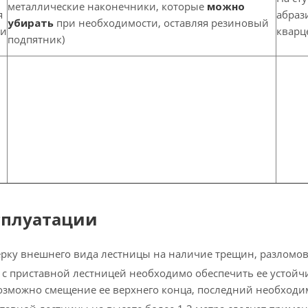
металлические наконечники, которые
можно
я
абраз
убирать
при необходимости, оставляя резиновый
ки
кварце
подпятник)
сплуатации
рку внешнего вида лестницы на наличие трещин, разломов
 с приставной лестницей необходимо обеспечить ее устойч
возможно смещение ее верхнего конца, последний необходи