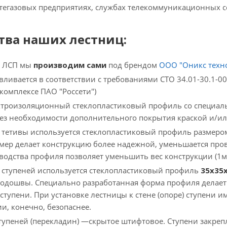
фтегазовых предприятиях, службах телекоммуникационных 
ва наших лестниц:
ы ЛСП мы
производим сами
под брендом
ООО "Оникс техн
вливается в соответствии с требованиями СТО 34.01-30.1-0
 комплексе ПАО "Россети")
ктроизоляционный стеклопластиковый профиль со специаль
без необходимости дополнительного покрытия краской и/и
 тетивы используется стеклопластиковый профиль размер
ер делает конструкцию более надежной, уменьшается пров
водства профиля позволяет уменьшить вес конструкции (1м п
 ступеней используется стеклопластиковый профиль
35х35
одошвы. Специально разработанная форма профиля делает
ступени. При установке лестницы к стене (опоре) ступени 
и, конечно, безопаснее.
тупеней (перекладин) —скрытое штифтовое. Ступени закрепл