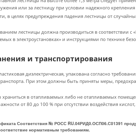
ставной лестницы на высоте более 1,3 метра следует приме
ужения или за лестницу при условии надежного крепления 
и, в целях предупреждения падения лестницы от случайных 
ованием лестницы должна производиться в соответствии с
емых в электроустановках» и инструкциями по технике без
анения и транспортирования
ластиковая диэлектрическая, упакована согласно требован
ранспорта. При этом должны быть приняты меры, предохр
храниться в отапливаемых либо не отапливаемых помещени
ажности от 80 до 100 % при отсутствии воздействия кислот,
ификата Соответствия № РОСС RU.04РИД0.ОСП06.С01391 прод
соответствие нормативным требованиям.