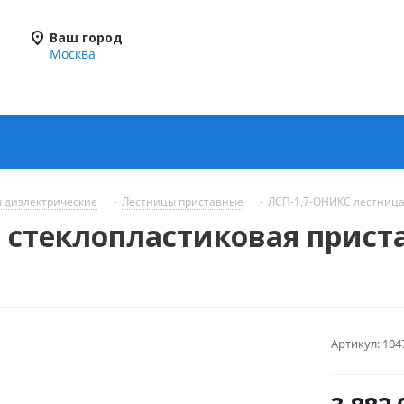
Ваш город
Москва
 диэлектрические
-
Лестницы приставные
-
ЛСП-1,7-ОНИКС лестница 
 стеклопластиковая прист
Артикул:
104