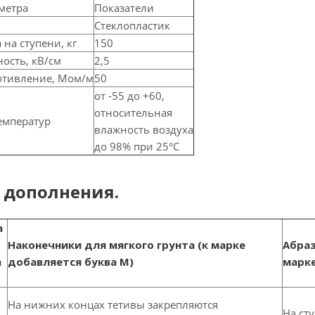
метра
Показатели
Стеклопластик
 на ступени, кг
150
ость, кВ/см
2,5
отивление, Мом/м
50
от -55 до +60,
относительная
емператур
влажность воздуха
до 98% при 25°С
дополнения.
а
Наконечники для мягкого грунта (к марке
Абраз
а
добавляется буква М)
марке
На нижних концах тетивы закрепляются
На ст