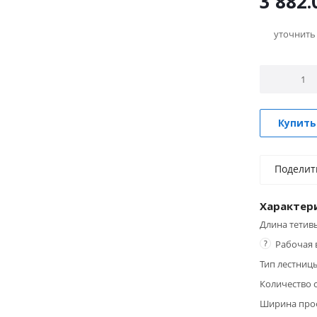
3 882.
уточнить
Купить
Поделит
Характер
Длина тетивы
?
Рабочая 
Тип лестниц
Количество 
Ширина про