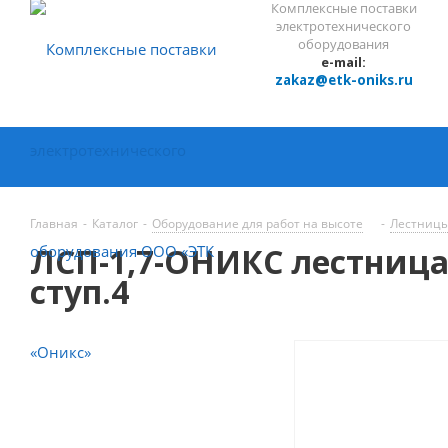
Комплексные поставки
электротехнического
оборудования
e-mail:
zakaz@etk-oniks.ru
Главная
-
Каталог
-
Оборудование для работ на высоте
-
Лестницы
ЛСП-1,7-ОНИКС лестница
ступ.4