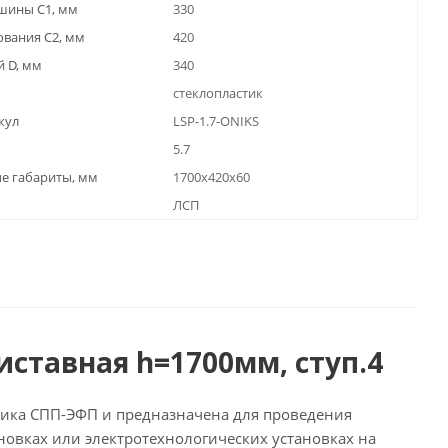
шины С1, мм
330
вания C2, мм
420
й D, мм
340
стеклопластик
кул
LSP-1.7-ONIKS
5.7
е габариты, мм
1700x420x60
ЛСП
иставная h=1700мм, ступ.4
стика СПП-ЭФП и предназначена для проведения
новках или электротехнологических установках на