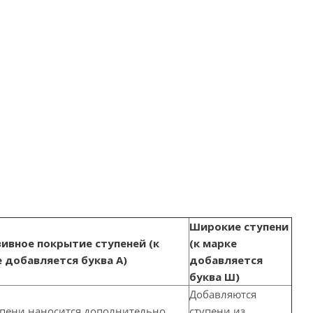
Широкие ступени
ивное покрытие ступеней (к
(к марке
 добавляется буква А)
добавляется
буква Ш)
Добавляются
упени наносится дополнительно
ступени из