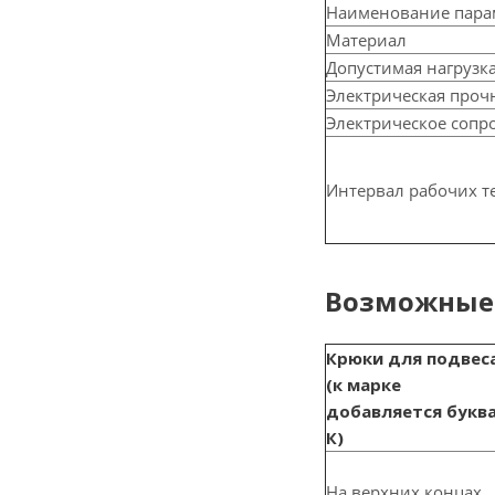
Наименование пара
Материал
Допустимая нагрузка
Электрическая прочн
Электрическое сопр
Интервал рабочих т
Возможные 
Крюки для подвес
(к марке
добавляется букв
К)
На верхних концах