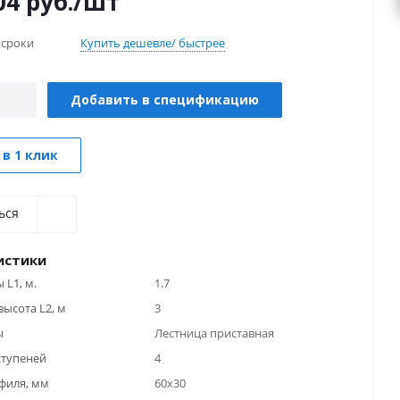
04
руб.
/шт
 сроки
Купить дешевле/ быстрее
Добавить в спецификацию
 в 1 клик
ься
истики
 L1, м.
1.7
высота L2, м
3
ы
Лестница приставная
ступеней
4
филя, мм
60х30