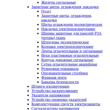
Жилеты сигнальные
Защитные щиты, ограждения, накладки
Назад
Защитные щиты, ограждения,
накладки
Щиты ограждения диэлектрические
Накладки электроизолирующие
Ширмы защитные для панелей РЗА
(шторы) ткань
Штендеры диэлектрические
Колпаки электроизолирующие
Ленты оградительные и сигнальные
Вехи пластиковые оградительные
Конусы дорожные сигнальные
Сетки оградительные аварийные
Резиновые покрывала
Опознавательные столбики
Флажная лента
Барьеры безопасности
Штанги изолирующие
Устройство раскрепляющее
Указатели напряжения
Устройство проверки указателей
Комплектующие средств электрозащиты
Сигнализаторы напряжения