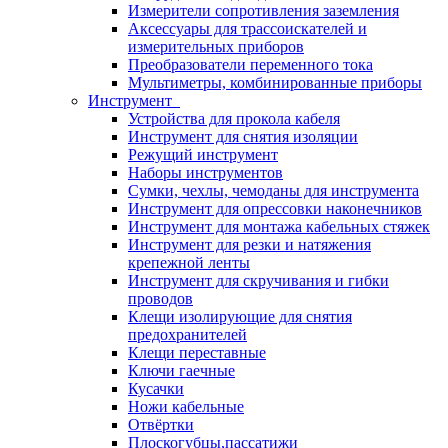
Измерители сопротивления заземления
Аксессуары для трассоискателей и
измерительных приборов
Преобразователи переменного тока
Мультиметры, комбинированные приборы
Инструмент
Устройства для прокола кабеля
Инструмент для снятия изоляции
Режущий инструмент
Наборы инструментов
Сумки, чехлы, чемоданы для инструмента
Инструмент для опрессовки наконечников
Инструмент для монтажа кабельных стяжек
Инструмент для резки и натяжения
крепежной ленты
Инструмент для скручивания и гибки
проводов
Клещи изолирующие для снятия
предохранителей
Клещи переставные
Ключи гаечные
Кусачки
Ножи кабельные
Отвёртки
Плоскогубцы,пассатижи