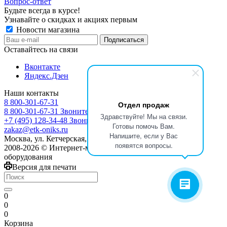
Вопрос-ответ
Будьте всегда в курсе!
Узнавайте о скидках и акциях первым
Новости магазина
Оставайтесь на связи
Вконтакте
Яндекс.Дзен
Наши контакты
8 800-301-67-31
Отдел продаж
8 800-301-67-31
Звоните с 9:00 до 17:00
Здравствуйте! Мы на связи.
+7 (495) 128-34-48
Звоните с 8:30 до 17:30
Готовы помочь Вам.
zakaz@etk-oniks.ru
Напишите, если у Вас
Москва, ул. Кетчерская,13
появятся вопросы.
2008-2026 © Интернет-магазин электротехнического
оборудования
Версия для печати
0
0
0
Корзина