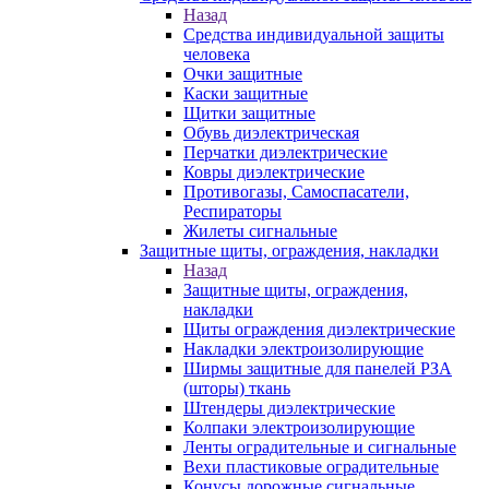
Назад
Средства индивидуальной защиты
человека
Очки защитные
Каски защитные
Щитки защитные
Обувь диэлектрическая
Перчатки диэлектрические
Ковры диэлектрические
Противогазы, Самоспасатели,
Респираторы
Жилеты сигнальные
Защитные щиты, ограждения, накладки
Назад
Защитные щиты, ограждения,
накладки
Щиты ограждения диэлектрические
Накладки электроизолирующие
Ширмы защитные для панелей РЗА
(шторы) ткань
Штендеры диэлектрические
Колпаки электроизолирующие
Ленты оградительные и сигнальные
Вехи пластиковые оградительные
Конусы дорожные сигнальные