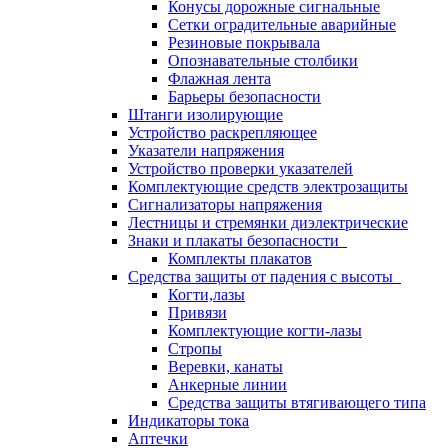
Конусы дорожные сигнальные
Сетки оградительные аварийные
Резиновые покрывала
Опознавательные столбики
Флажная лента
Барьеры безопасности
Штанги изолирующие
Устройство раскрепляющее
Указатели напряжения
Устройство проверки указателей
Комплектующие средств электрозащиты
Сигнализаторы напряжения
Лестницы и стремянки диэлектрические
Знаки и плакаты безопасности
Комплекты плакатов
Средства защиты от падения с высоты
Когти,лазы
Привязи
Комплектующие когти-лазы
Стропы
Веревки, канаты
Анкерные линии
Средства защиты втягивающего типа
Индикаторы тока
Аптечки