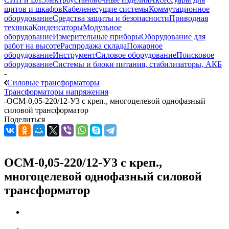
щитов и шкафов
Кабеленесущие системы
Коммутационное
оборудование
Средства защиты и безопасности
Приводная
техника
Конденсаторы
Модульное
оборудование
Измерительные приборы
Оборудование для
работ на высоте
Распродажа склада
Пожарное
оборудование
Инструмент
Силовое оборудование
Поисковое
оборудование
Системы и блоки питания, стабилизаторы, АКБ
-
Силовые трансформаторы
Трансформаторы напряжения
-
ОСМ-0,05-220/12-У3 с креп., многоцелевой однофазный
силовой трансформатор
Поделиться
ОСМ-0,05-220/12-У3 с креп.,
многоцелевой однофазный силовой
трансформатор