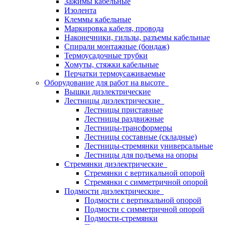
Зажимы кабельные
Изолента
Клеммы кабельные
Маркировка кабеля, провода
Наконечники, гильзы, разъемы кабельные
Спирали монтажные (бондаж)
Термоусадочные трубки
Хомуты, стяжки кабельные
Перчатки термоусаживаемые
Оборудование для работ на высоте
Вышки диэлектрические
Лестницы диэлектрические
Лестницы приставные
Лестницы раздвижные
Лестницы-трансформеры
Лестницы составные (складные)
Лестницы-стремянки универсальные
Лестницы для подъема на опоры
Стремянки диэлектрические
Стремянки с вертикальной опорой
Стремянки с симметричной опорой
Подмости диэлектрические
Подмости с вертикальной опорой
Подмости с симметричной опорой
Подмости-стремянки