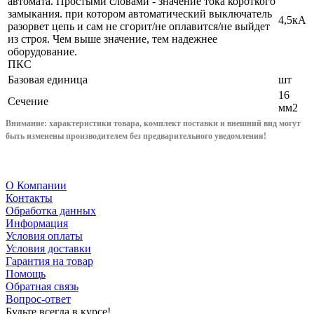
автомата. Простыми словами - значение тока короткого
замыкания. при котором автоматический выключатель
4,5кА
разорвет цепь и сам не сгорит/не оплавится/не выйдет
из строя. Чем выше значение, тем надежнее
оборудование.
ПКС
Базовая единица
шт
16
Сечение
мм2
Внимание: характеристики товара, комплект поставки и внешний вид могут
быть изменены производителем без предварительного уведом
ления!
О Компании
Контакты
Обработка данных
Информация
Условия оплаты
Условия доставки
Гарантия на товар
Помощь
Обратная связь
Вопрос-ответ
Будьте всегда в курсе!