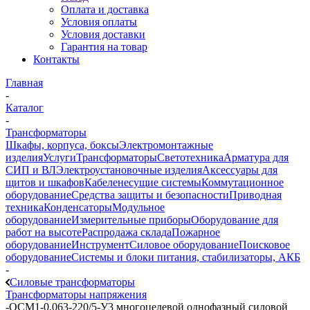
Оплата и доставка
Условия оплаты
Условия доставки
Гарантия на товар
Контакты
Главная
-
Каталог
-
Трансформаторы
Шкафы, корпуса, боксы
Электромонтажные
изделия
Услуги
Трансформаторы
Светотехника
Арматура для
СИП и ВЛ
Электроустановочные изделия
Аксессуары для
щитов и шкафов
Кабеленесущие системы
Коммутационное
оборудование
Средства защиты и безопасности
Приводная
техника
Конденсаторы
Модульное
оборудование
Измерительные приборы
Оборудование для
работ на высоте
Распродажа склада
Пожарное
оборудование
Инструмент
Силовое оборудование
Поисковое
оборудование
Системы и блоки питания, стабилизаторы, АКБ
-
Силовые трансформаторы
Трансформаторы напряжения
-
ОСМ1-0,063-220/5-У3 многоцелевой однофазный силовой