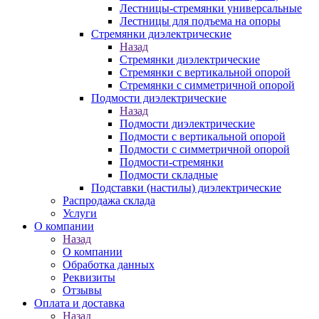
Лестницы-стремянки универсальные
Лестницы для подъема на опоры
Стремянки диэлектрические
Назад
Стремянки диэлектрические
Стремянки с вертикальной опорой
Стремянки с симметричной опорой
Подмости диэлектрические
Назад
Подмости диэлектрические
Подмости с вертикальной опорой
Подмости с симметричной опорой
Подмости-стремянки
Подмости складные
Подставки (настилы) диэлектрические
Распродажа склада
Услуги
О компании
Назад
О компании
Обработка данных
Реквизиты
Отзывы
Оплата и доставка
Назад