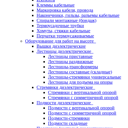
Клеммы кабельные
Маркировка кабеля, провода
Наконечники, гильзы, разъемы кабельные
Спирали монтажные (бондаж)
Термоусадочные трубки
Хомуты, стяжки кабельные
Перчатки термоусаживаемые
Оборудование для работ на высоте
Вышки диэлектрические
Лестницы диэлектрические
Лестницы приставные
Лестницы раздвижные
Лестницы-трансформеры
Лестницы составные (складные)
Лестницы-стремянки универсальные
Лестницы для подъема на опоры
Стремянки диэлектрические
Стремянки с вертикальной опорой
Стремянки с симметричной опорой
Подмости диэлектрические
Подмости с вертикальной опорой
Подмости с симметричной опорой
Подмости-стремянки
Подмости складные