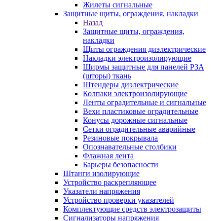
Жилеты сигнальные
Защитные щиты, ограждения, накладки
Назад
Защитные щиты, ограждения,
накладки
Щиты ограждения диэлектрические
Накладки электроизолирующие
Ширмы защитные для панелей РЗА
(шторы) ткань
Штендеры диэлектрические
Колпаки электроизолирующие
Ленты оградительные и сигнальные
Вехи пластиковые оградительные
Конусы дорожные сигнальные
Сетки оградительные аварийные
Резиновые покрывала
Опознавательные столбики
Флажная лента
Барьеры безопасности
Штанги изолирующие
Устройство раскрепляющее
Указатели напряжения
Устройство проверки указателей
Комплектующие средств электрозащиты
Сигнализаторы напряжения