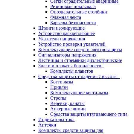
Сетки оградительные аварийные
Резиновые покрывала
Опознавательные столбики
Флажная лента
Барьеры безопасности
Штанги изолирующие
Устройство раскрепляющее
Указатели напряжения
Устройство проверки указателей
Комплектующие средств электрозащиты
Сигнализаторы напряжения
Лестницы и стремянки диэлектрические
Знаки и плакаты безопасности
Комплекты плакатов
Средства защиты от падения с высоты
Когти,лазы
Привязи
Комплектующие когти-лазы
Стропы
Веревки, канаты
Анкерные линии
Средства защиты втягивающего типа
Индикаторы тока
Аптечки
Комплекты средств защиты для