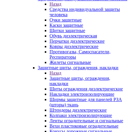
Назад
Средства индивидуальной защиты
человека
Очки защитные
Каски защитные
Щитки защитные
Обувь диэлектрическая
Перчатки диэлектрические
Ковры диэлектрические
Противогазы, Самоспасатели,
Респираторы
Жилеты сигнальные
Защитные щиты, ограждения, накладки
Назад
Защитные щиты, ограждения,
накладки
Щиты ограждения диэлектрические
Накладки электроизолирующие
Ширмы защитные для панелей РЗА
(шторы) ткань
Штендеры диэлектрические
Колпаки электроизолирующие
Ленты оградительные и сигнальные
Вехи пластиковые оградительные
Конусы дорожные сигнальные