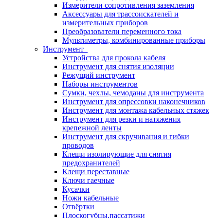
Измерители сопротивления заземления
Аксессуары для трассоискателей и
измерительных приборов
Преобразователи переменного тока
Мультиметры, комбинированные приборы
Инструмент
Устройства для прокола кабеля
Инструмент для снятия изоляции
Режущий инструмент
Наборы инструментов
Сумки, чехлы, чемоданы для инструмента
Инструмент для опрессовки наконечников
Инструмент для монтажа кабельных стяжек
Инструмент для резки и натяжения
крепежной ленты
Инструмент для скручивания и гибки
проводов
Клещи изолирующие для снятия
предохранителей
Клещи переставные
Ключи гаечные
Кусачки
Ножи кабельные
Отвёртки
Плоскогубцы,пассатижи