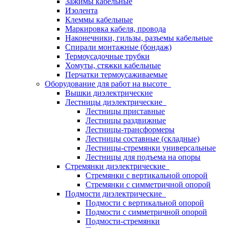
Зажимы кабельные
Изолента
Клеммы кабельные
Маркировка кабеля, провода
Наконечники, гильзы, разъемы кабельные
Спирали монтажные (бондаж)
Термоусадочные трубки
Хомуты, стяжки кабельные
Перчатки термоусаживаемые
Оборудование для работ на высоте
Вышки диэлектрические
Лестницы диэлектрические
Лестницы приставные
Лестницы раздвижные
Лестницы-трансформеры
Лестницы составные (складные)
Лестницы-стремянки универсальные
Лестницы для подъема на опоры
Стремянки диэлектрические
Стремянки с вертикальной опорой
Стремянки с симметричной опорой
Подмости диэлектрические
Подмости с вертикальной опорой
Подмости с симметричной опорой
Подмости-стремянки