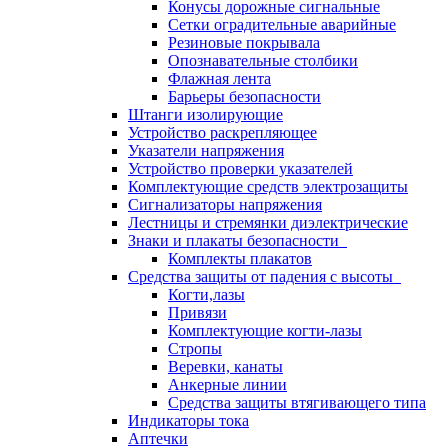
Конусы дорожные сигнальные
Сетки оградительные аварийные
Резиновые покрывала
Опознавательные столбики
Флажная лента
Барьеры безопасности
Штанги изолирующие
Устройство раскрепляющее
Указатели напряжения
Устройство проверки указателей
Комплектующие средств электрозащиты
Сигнализаторы напряжения
Лестницы и стремянки диэлектрические
Знаки и плакаты безопасности
Комплекты плакатов
Средства защиты от падения с высоты
Когти,лазы
Привязи
Комплектующие когти-лазы
Стропы
Веревки, канаты
Анкерные линии
Средства защиты втягивающего типа
Индикаторы тока
Аптечки