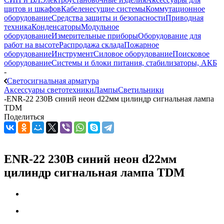
щитов и шкафов
Кабеленесущие системы
Коммутационное
оборудование
Средства защиты и безопасности
Приводная
техника
Конденсаторы
Модульное
оборудование
Измерительные приборы
Оборудование для
работ на высоте
Распродажа склада
Пожарное
оборудование
Инструмент
Силовое оборудование
Поисковое
оборудование
Системы и блоки питания, стабилизаторы, АКБ
-
Светосигнальная арматура
Аксессуары светотехники
Лампы
Светильники
-
ENR-22 230В синий неон d22мм цилиндр сигнальная лампа
TDM
Поделиться
ENR-22 230В синий неон d22мм
цилиндр сигнальная лампа TDM