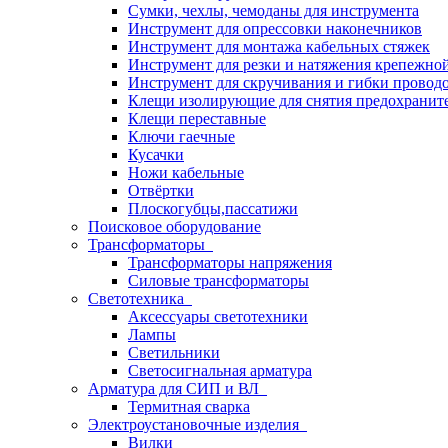
Сумки, чехлы, чемоданы для инструмента
Инструмент для опрессовки наконечников
Инструмент для монтажа кабельных стяжек
Инструмент для резки и натяжения крепежно
Инструмент для скручивания и гибки провод
Клещи изолирующие для снятия предохранит
Клещи переставные
Ключи гаечные
Кусачки
Ножи кабельные
Отвёртки
Плоскогубцы,пассатижи
Поисковое оборудование
Трансформаторы
Трансформаторы напряжения
Силовые трансформаторы
Светотехника
Аксессуары светотехники
Лампы
Светильники
Светосигнальная арматура
Арматура для СИП и ВЛ
Термитная сварка
Электроустановочные изделия
Вилки