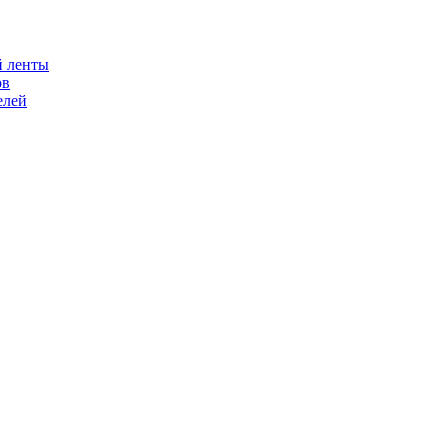
й ленты
ов
елей