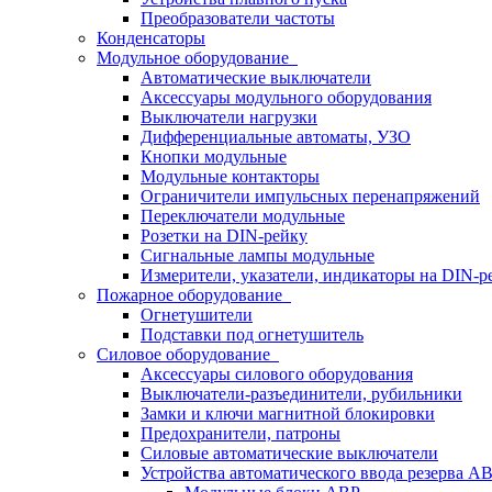
Преобразователи частоты
Конденсаторы
Модульное оборудование
Автоматические выключатели
Аксессуары модульного оборудования
Выключатели нагрузки
Дифференциальные автоматы, УЗО
Кнопки модульные
Модульные контакторы
Ограничители импульсных перенапряжений
Переключатели модульные
Розетки на DIN-рейку
Сигнальные лампы модульные
Измерители, указатели, индикаторы на DIN-р
Пожарное оборудование
Огнетушители
Подставки под огнетушитель
Силовое оборудование
Аксессуары силового оборудования
Выключатели-разъединители, рубильники
Замки и ключи магнитной блокировки
Предохранители, патроны
Силовые автоматические выключатели
Устройства автоматического ввода резерва 