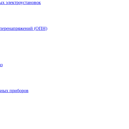
ых электроустановок
т перенапряжений (ОПН)
аз
ьных приборов