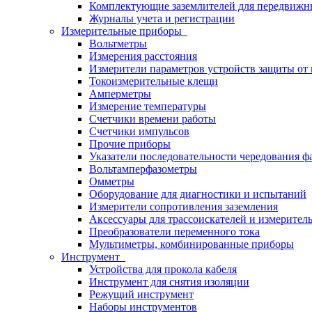
Комплектующие заземлителей для передвижн
Журналы учета и регистрации
Измерительные приборы
Вольтметры
Измерения расстояния
Измерители параметров устройств защиты о
Токоизмерительные клещи
Амперметры
Измерение температуры
Счетчики времени работы
Счетчики импульсов
Прочие приборы
Указатели последовательности чередования ф
Вольтамперфазометры
Омметры
Оборудование для диагностики и испытаний
Измерители сопротивления заземления
Аксессуары для трассоискателей и измерител
Преобразователи переменного тока
Мультиметры, комбинированные приборы
Инструмент
Устройства для прокола кабеля
Инструмент для снятия изоляции
Режущий инструмент
Наборы инструментов