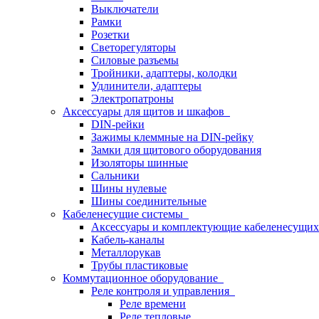
Выключатели
Рамки
Розетки
Светорегуляторы
Силовые разъемы
Тройники, адаптеры, колодки
Удлинители, адаптеры
Электропатроны
Аксессуары для щитов и шкафов
DIN-рейки
Зажимы клеммные на DIN-рейку
Замки для щитового оборудования
Изоляторы шинные
Сальники
Шины нулевые
Шины соединительные
Кабеленесущие системы
Аксессуары и комплектующие кабеленесущих
Кабель-каналы
Металлорукав
Трубы пластиковые
Коммутационное оборудование
Реле контроля и управления
Реле времени
Реле тепловые