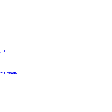
оры
ры) ткань