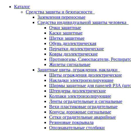
Каталог
Средства защиты и безопасности
Заземления переносные
Средства индивидуальной защиты человека
Очки защитные
Каски защитные
Щитки защитные
Обувь диэлектрическая
Перчатки диэлектрические
Ковры диэлектрические
Противогазы, Самоспасатели, Респират
Жилеты сигнальные
Защитные щиты, ограждения, накладки
Щиты ограждения диэлектрические
Накладки электроизолирующие
Ширмы защитные для панелей РЗА (што
Штендеры диэлектрические
Колпаки электроизолирующие
Ленты оградительные и сигнальные
Вехи пластиковые оградительные
Конусы дорожные сигнальные
Сетки оградительные аварийные
Резиновые покрывала
Опознавательные столбики