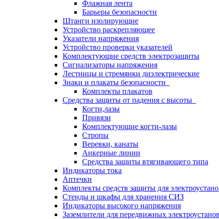
Флажная лента
Барьеры безопасности
Штанги изолирующие
Устройство раскрепляющее
Указатели напряжения
Устройство проверки указателей
Комплектующие средств электрозащиты
Сигнализаторы напряжения
Лестницы и стремянки диэлектрические
Знаки и плакаты безопасности
Комплекты плакатов
Средства защиты от падения с высоты
Когти,лазы
Привязи
Комплектующие когти-лазы
Стропы
Веревки, канаты
Анкерные линии
Средства защиты втягивающего типа
Индикаторы тока
Аптечки
Комплекты средств защиты для электроустан
Стенды и шкафы для хранения СИЗ
Индикаторы высокого напряжения
Заземлители для передвижных электроустано