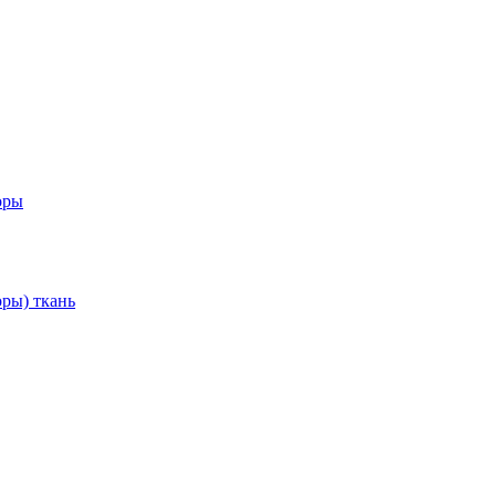
оры
ры) ткань