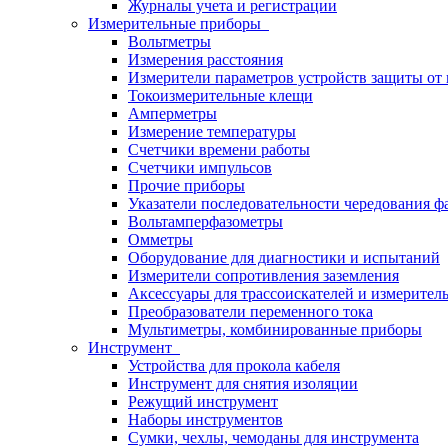
Журналы учета и регистрации
Измерительные приборы
Вольтметры
Измерения расстояния
Измерители параметров устройств защиты о
Токоизмерительные клещи
Амперметры
Измерение температуры
Счетчики времени работы
Счетчики импульсов
Прочие приборы
Указатели последовательности чередования ф
Вольтамперфазометры
Омметры
Оборудование для диагностики и испытаний
Измерители сопротивления заземления
Аксессуары для трассоискателей и измерител
Преобразователи переменного тока
Мультиметры, комбинированные приборы
Инструмент
Устройства для прокола кабеля
Инструмент для снятия изоляции
Режущий инструмент
Наборы инструментов
Сумки, чехлы, чемоданы для инструмента