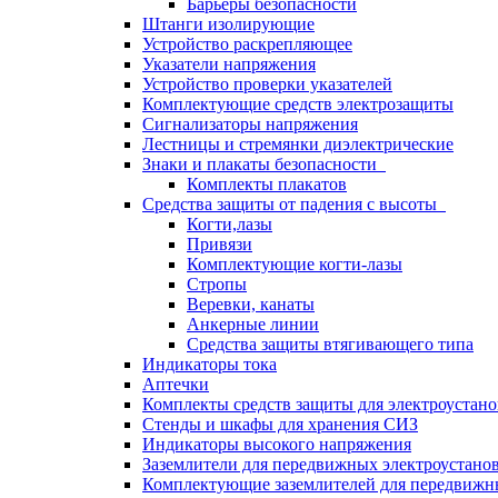
Барьеры безопасности
Штанги изолирующие
Устройство раскрепляющее
Указатели напряжения
Устройство проверки указателей
Комплектующие средств электрозащиты
Сигнализаторы напряжения
Лестницы и стремянки диэлектрические
Знаки и плакаты безопасности
Комплекты плакатов
Средства защиты от падения с высоты
Когти,лазы
Привязи
Комплектующие когти-лазы
Стропы
Веревки, канаты
Анкерные линии
Средства защиты втягивающего типа
Индикаторы тока
Аптечки
Комплекты средств защиты для электроустан
Стенды и шкафы для хранения СИЗ
Индикаторы высокого напряжения
Заземлители для передвижных электроустано
Комплектующие заземлителей для передвижн