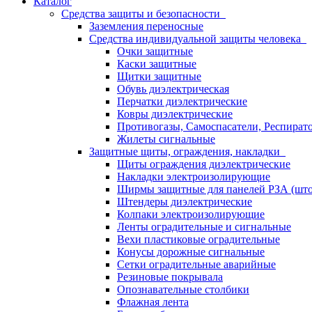
Каталог
Средства защиты и безопасности
Заземления переносные
Средства индивидуальной защиты человека
Очки защитные
Каски защитные
Щитки защитные
Обувь диэлектрическая
Перчатки диэлектрические
Ковры диэлектрические
Противогазы, Самоспасатели, Респират
Жилеты сигнальные
Защитные щиты, ограждения, накладки
Щиты ограждения диэлектрические
Накладки электроизолирующие
Ширмы защитные для панелей РЗА (што
Штендеры диэлектрические
Колпаки электроизолирующие
Ленты оградительные и сигнальные
Вехи пластиковые оградительные
Конусы дорожные сигнальные
Сетки оградительные аварийные
Резиновые покрывала
Опознавательные столбики
Флажная лента