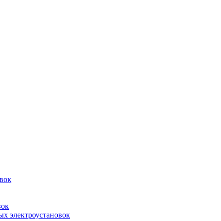
овок
вок
ых электроустановок