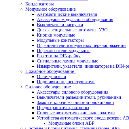
Конденсаторы
Модульное оборудование
Автоматические выключатели
Аксессуары модульного оборудования
Выключатели нагрузки
Дифференциальные автоматы, УЗО
Кнопки модульные
Модульные контакторы
Ограничители импульсных перенапряжений
Переключатели модульные
Розетки на DIN-рейку
Сигнальные лампы модульные
Измерители, указатели, индикаторы на DIN-р
Пожарное оборудование
Огнетушители
Подставки под огнетушитель
Силовое оборудование
Аксессуары силового оборудования
Выключатели-разъединители, рубильники
Замки и ключи магнитной блокировки
Предохранители, патроны
Силовые автоматические выключатели
Устройства автоматического ввода резерва 
Модульные блоки АВР
Системы и блоки питания, стабилизаторы, АКБ