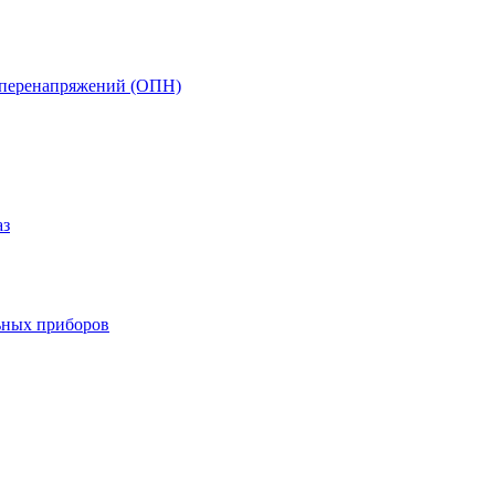
т перенапряжений (ОПН)
аз
ьных приборов