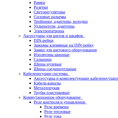
Рамки
Розетки
Светорегуляторы
Силовые разъемы
Тройники, адаптеры, колодки
Удлинители, адаптеры
Электропатроны
Аксессуары для щитов и шкафов
DIN-рейки
Зажимы клеммные на DIN-рейку
Замки для щитового оборудования
Изоляторы шинные
Сальники
Шины нулевые
Шины соединительные
Кабеленесущие системы
Аксессуары и комплектующие кабеленесущих
Кабель-каналы
Металлорукав
Трубы пластиковые
Коммутационное оборудование
Реле контроля и управления
Реле времени
Реле тепловые
Реле тока