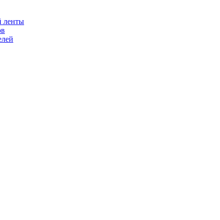
й ленты
ов
елей