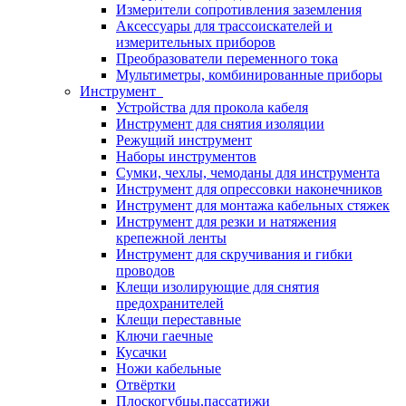
Измерители сопротивления заземления
Аксессуары для трассоискателей и
измерительных приборов
Преобразователи переменного тока
Мультиметры, комбинированные приборы
Инструмент
Устройства для прокола кабеля
Инструмент для снятия изоляции
Режущий инструмент
Наборы инструментов
Сумки, чехлы, чемоданы для инструмента
Инструмент для опрессовки наконечников
Инструмент для монтажа кабельных стяжек
Инструмент для резки и натяжения
крепежной ленты
Инструмент для скручивания и гибки
проводов
Клещи изолирующие для снятия
предохранителей
Клещи переставные
Ключи гаечные
Кусачки
Ножи кабельные
Отвёртки
Плоскогубцы,пассатижи