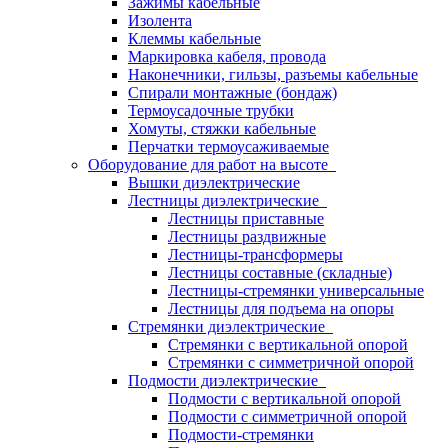
Зажимы кабельные
Изолента
Клеммы кабельные
Маркировка кабеля, провода
Наконечники, гильзы, разъемы кабельные
Спирали монтажные (бондаж)
Термоусадочные трубки
Хомуты, стяжки кабельные
Перчатки термоусаживаемые
Оборудование для работ на высоте
Вышки диэлектрические
Лестницы диэлектрические
Лестницы приставные
Лестницы раздвижные
Лестницы-трансформеры
Лестницы составные (складные)
Лестницы-стремянки универсальные
Лестницы для подъема на опоры
Стремянки диэлектрические
Стремянки с вертикальной опорой
Стремянки с симметричной опорой
Подмости диэлектрические
Подмости с вертикальной опорой
Подмости с симметричной опорой
Подмости-стремянки