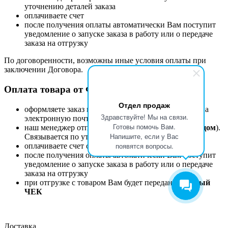
уточнению деталей заказа
оплачиваете счет
после получения оплаты автоматически Вам поступит
уведомление о запуске заказа в работу или о передаче
заказа на отгрузку
По договоренности, возможны иные условия оплаты при
заключении Договора.
Оплата товара от Физического лица.
Отдел продаж
оформляете заказ на сайте или присылаете запрос на
Здравствуйте! Мы на связи.
электронную почту
zakaz@etk-oniks.ru
Готовы помочь Вам.
наш менеджер отправляет счет на оплату
(с QR-кодом
).
Напишите, если у Вас
Связывается по уточнению деталей заказа
появятся вопросы.
оплачиваете счет онлайн или в любом банке
после получения оплаты автоматически Вам поступит
уведомление о запуске заказа в работу или о передаче
заказа на отгрузку
при отгрузке с товаром Вам будет передан
кассовый
ЧЕК
Доставка