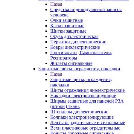
Назад
Средства индивидуальной защиты
человека
Очки защитные
Каски защитные
Щитки защитные
Обувь диэлектрическая
Перчатки диэлектрические
Ковры диэлектрические
Противогазы, Самоспасатели,
Респираторы
Жилеты сигнальные
Защитные щиты, ограждения, накладки
Назад
Защитные щиты, ограждения,
накладки
Щиты ограждения диэлектрические
Накладки электроизолирующие
Ширмы защитные для панелей РЗА
(шторы) ткань
Штендеры диэлектрические
Колпаки электроизолирующие
Ленты оградительные и сигнальные
Вехи пластиковые оградительные
Конусы дорожные сигнальные