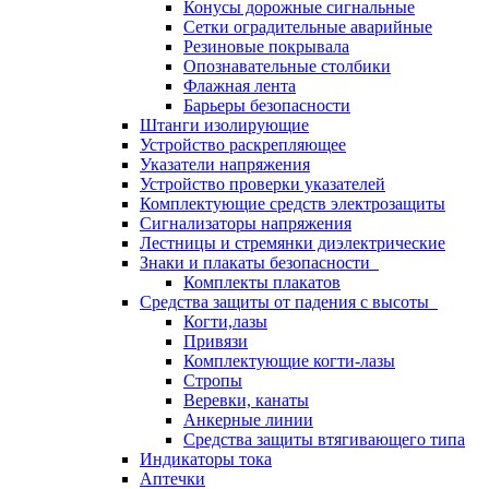
Конусы дорожные сигнальные
Сетки оградительные аварийные
Резиновые покрывала
Опознавательные столбики
Флажная лента
Барьеры безопасности
Штанги изолирующие
Устройство раскрепляющее
Указатели напряжения
Устройство проверки указателей
Комплектующие средств электрозащиты
Сигнализаторы напряжения
Лестницы и стремянки диэлектрические
Знаки и плакаты безопасности
Комплекты плакатов
Средства защиты от падения с высоты
Когти,лазы
Привязи
Комплектующие когти-лазы
Стропы
Веревки, канаты
Анкерные линии
Средства защиты втягивающего типа
Индикаторы тока
Аптечки