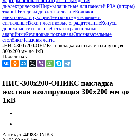
Барьеры безопасности
Щиты ограждения
диэлектрические
Ширмы защитные для панелей РЗА (шторы)
ткань
Штендеры диэлектрические
Колпаки
электроизолирующие
Ленты оградительные и
сигнальные
Вехи пластиковые оградительные
Конусы
дорожные сигнальные
Сетки оградительные
аварийные
Резиновые покрывала
Опознавательные
столбики
Флажная лента
-
НИС-300х200-ОНИКС накладка жесткая изолирующая
300х200 мм до 1кВ
Поделиться
НИС-300х200-ОНИКС накладка
жесткая изолирующая 300х200 мм до
1кВ
Артикул:
44988-ONIKS