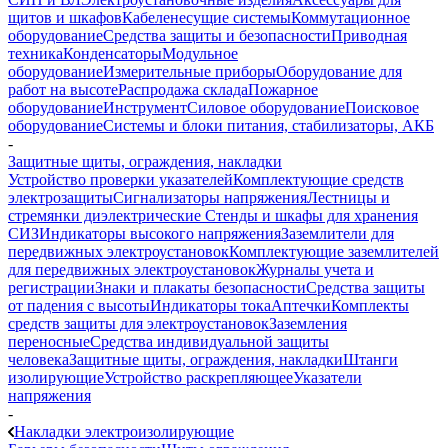
щитов и шкафов
Кабеленесущие системы
Коммутационное
оборудование
Средства защиты и безопасности
Приводная
техника
Конденсаторы
Модульное
оборудование
Измерительные приборы
Оборудование для
работ на высоте
Распродажа склада
Пожарное
оборудование
Инструмент
Силовое оборудование
Поисковое
оборудование
Системы и блоки питания, стабилизаторы, АКБ
-
Защитные щиты, ограждения, накладки
Устройство проверки указателей
Комплектующие средств
электрозащиты
Сигнализаторы напряжения
Лестницы и
стремянки диэлектрические
Стенды и шкафы для хранения
СИЗ
Индикаторы высокого напряжения
Заземлители для
передвижных электроустановок
Комплектующие заземлителей
для передвижных электроустановок
Журналы учета и
регистрации
Знаки и плакаты безопасности
Средства защиты
от падения с высоты
Индикаторы тока
Аптечки
Комплекты
средств защиты для электроустановок
Заземления
переносные
Средства индивидуальной защиты
человека
Защитные щиты, ограждения, накладки
Штанги
изолирующие
Устройство раскрепляющее
Указатели
напряжения
-
Накладки электроизолирующие