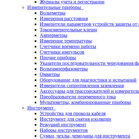
Журналы учета и регистрации
Измерительные приборы
Вольтметры
Измерения расстояния
Измерители параметров устройств защиты о
Токоизмерительные клещи
Амперметры
Измерение температуры
Счетчики времени работы
Счетчики импульсов
Прочие приборы
Указатели последовательности чередования ф
Вольтамперфазометры
Омметры
Оборудование для диагностики и испытаний
Измерители сопротивления заземления
Аксессуары для трассоискателей и измерител
Преобразователи переменного тока
Мультиметры, комбинированные приборы
Инструмент
Устройства для прокола кабеля
Инструмент для снятия изоляции
Режущий инструмент
Наборы инструментов
Сумки, чехлы, чемоданы для инструмента