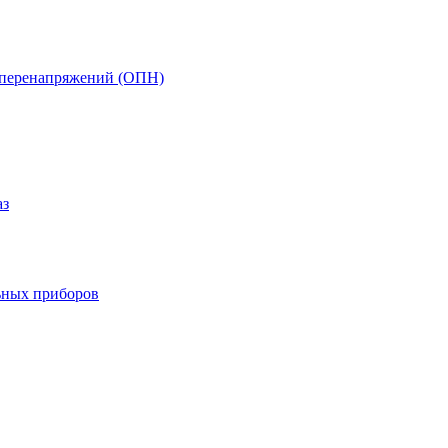
т перенапряжений (ОПН)
аз
ьных приборов