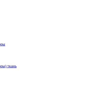
оры
ры) ткань