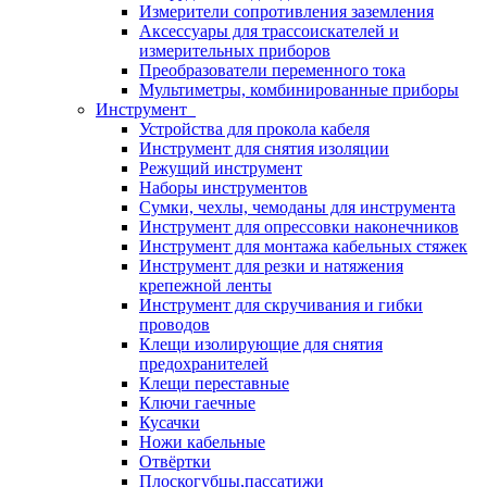
Измерители сопротивления заземления
Аксессуары для трассоискателей и
измерительных приборов
Преобразователи переменного тока
Мультиметры, комбинированные приборы
Инструмент
Устройства для прокола кабеля
Инструмент для снятия изоляции
Режущий инструмент
Наборы инструментов
Сумки, чехлы, чемоданы для инструмента
Инструмент для опрессовки наконечников
Инструмент для монтажа кабельных стяжек
Инструмент для резки и натяжения
крепежной ленты
Инструмент для скручивания и гибки
проводов
Клещи изолирующие для снятия
предохранителей
Клещи переставные
Ключи гаечные
Кусачки
Ножи кабельные
Отвёртки
Плоскогубцы,пассатижи