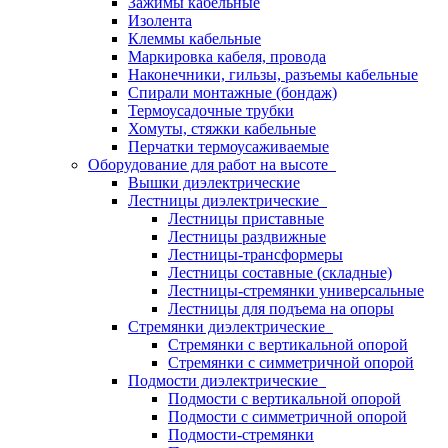
Зажимы кабельные
Изолента
Клеммы кабельные
Маркировка кабеля, провода
Наконечники, гильзы, разъемы кабельные
Спирали монтажные (бондаж)
Термоусадочные трубки
Хомуты, стяжки кабельные
Перчатки термоусаживаемые
Оборудование для работ на высоте
Вышки диэлектрические
Лестницы диэлектрические
Лестницы приставные
Лестницы раздвижные
Лестницы-трансформеры
Лестницы составные (складные)
Лестницы-стремянки универсальные
Лестницы для подъема на опоры
Стремянки диэлектрические
Стремянки с вертикальной опорой
Стремянки с симметричной опорой
Подмости диэлектрические
Подмости с вертикальной опорой
Подмости с симметричной опорой
Подмости-стремянки