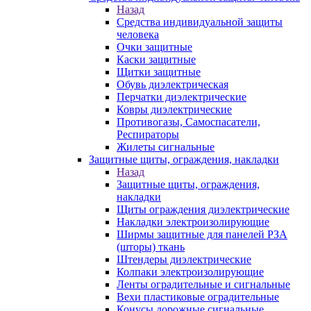
Назад
Средства индивидуальной защиты
человека
Очки защитные
Каски защитные
Щитки защитные
Обувь диэлектрическая
Перчатки диэлектрические
Ковры диэлектрические
Противогазы, Самоспасатели,
Респираторы
Жилеты сигнальные
Защитные щиты, ограждения, накладки
Назад
Защитные щиты, ограждения,
накладки
Щиты ограждения диэлектрические
Накладки электроизолирующие
Ширмы защитные для панелей РЗА
(шторы) ткань
Штендеры диэлектрические
Колпаки электроизолирующие
Ленты оградительные и сигнальные
Вехи пластиковые оградительные
Конусы дорожные сигнальные