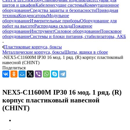
щитов и шкафов
Кабеленесущие системы
Коммутационное
оборудование
Средства защиты и безопасности
Приводная
техника
Конденсаторы
Модульное
оборудование
Измерительные приборы
Оборудование для
работ на высоте
Распродажа склада
Пожарное
оборудование
Инструмент
Силовое оборудование
Поисковое
оборудование
Системы и блоки питания, стабилизаторы, АКБ
-
Пластиковые корпуса, боксы
Металлические корпуса, боксы
Щиты, ящики в сборе
-
NEX5-C11600M IP30 16 мод. 1 ряд. (R) корпус пластиковый
навесной (CHINT)
Поделиться
NEX5-C11600M IP30 16 мод. 1 ряд. (R)
корпус пластиковый навесной
(CHINT)