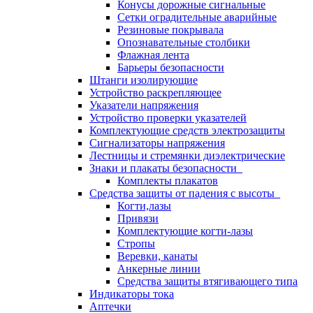
Конусы дорожные сигнальные
Сетки оградительные аварийные
Резиновые покрывала
Опознавательные столбики
Флажная лента
Барьеры безопасности
Штанги изолирующие
Устройство раскрепляющее
Указатели напряжения
Устройство проверки указателей
Комплектующие средств электрозащиты
Сигнализаторы напряжения
Лестницы и стремянки диэлектрические
Знаки и плакаты безопасности
Комплекты плакатов
Средства защиты от падения с высоты
Когти,лазы
Привязи
Комплектующие когти-лазы
Стропы
Веревки, канаты
Анкерные линии
Средства защиты втягивающего типа
Индикаторы тока
Аптечки