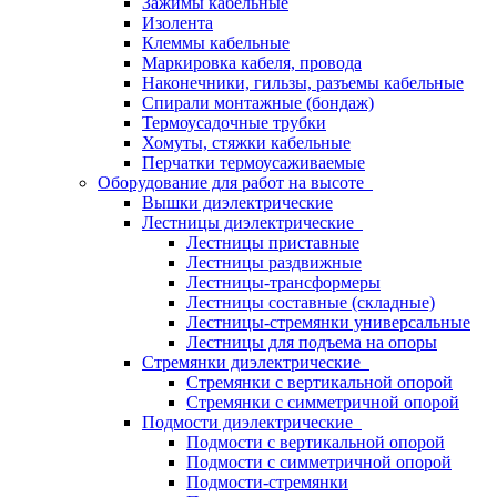
Зажимы кабельные
Изолента
Клеммы кабельные
Маркировка кабеля, провода
Наконечники, гильзы, разъемы кабельные
Спирали монтажные (бондаж)
Термоусадочные трубки
Хомуты, стяжки кабельные
Перчатки термоусаживаемые
Оборудование для работ на высоте
Вышки диэлектрические
Лестницы диэлектрические
Лестницы приставные
Лестницы раздвижные
Лестницы-трансформеры
Лестницы составные (складные)
Лестницы-стремянки универсальные
Лестницы для подъема на опоры
Стремянки диэлектрические
Стремянки с вертикальной опорой
Стремянки с симметричной опорой
Подмости диэлектрические
Подмости с вертикальной опорой
Подмости с симметричной опорой
Подмости-стремянки