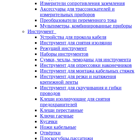
Измерители сопротивления заземления
Аксессуары для трассоискателей и
измерительных приборов
Преобразователи переменного тока
Мультиметры, комбинированные приборы
Инструмент
Устройства для прокола кабеля
Инструмент для снятия изоляции
Режущий инструмент
Наборы инструментов
Сумки, чехлы, чемоданы для инструмента
Инструмент для опрессовки наконечников
Инструмент для монтажа кабельных стяжек
Инструмент для резки и натяжения
крепежной ленты
Инструмент для скручивания и гибки
проводов
Клещи изолирующие для снятия
предохранителей
Клещи переставные
Ключи гаечные
Кусачки
Ножи кабельные
Отвёртки
Плоскогубцы,пассатижи