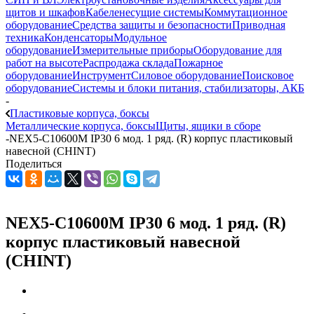
щитов и шкафов
Кабеленесущие системы
Коммутационное
оборудование
Средства защиты и безопасности
Приводная
техника
Конденсаторы
Модульное
оборудование
Измерительные приборы
Оборудование для
работ на высоте
Распродажа склада
Пожарное
оборудование
Инструмент
Силовое оборудование
Поисковое
оборудование
Системы и блоки питания, стабилизаторы, АКБ
-
Пластиковые корпуса, боксы
Металлические корпуса, боксы
Щиты, ящики в сборе
-
NEX5-C10600M IP30 6 мод. 1 ряд. (R) корпус пластиковый
навесной (CHINT)
Поделиться
NEX5-C10600M IP30 6 мод. 1 ряд. (R)
корпус пластиковый навесной
(CHINT)