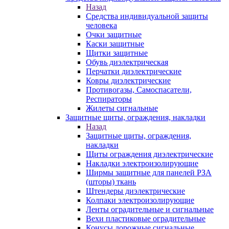
Назад
Средства индивидуальной защиты
человека
Очки защитные
Каски защитные
Щитки защитные
Обувь диэлектрическая
Перчатки диэлектрические
Ковры диэлектрические
Противогазы, Самоспасатели,
Респираторы
Жилеты сигнальные
Защитные щиты, ограждения, накладки
Назад
Защитные щиты, ограждения,
накладки
Щиты ограждения диэлектрические
Накладки электроизолирующие
Ширмы защитные для панелей РЗА
(шторы) ткань
Штендеры диэлектрические
Колпаки электроизолирующие
Ленты оградительные и сигнальные
Вехи пластиковые оградительные
Конусы дорожные сигнальные