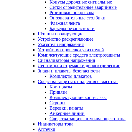
Конусы дорожные сигнальные
Сетки оградительные аварийные
Резиновые покрывала
Опознавательные столбики
Флажная лента
Барьеры безопасности
Штанги изолирующие
Устройство раскрепляющее
Указатели напряжения
Устройство проверки указателей
Комплектующие средств электрозащиты
Сигнализаторы напряжения
Лестницы и стремянки диэлектрические
Знаки и плакаты безопасности
Комплекты плакатов
Средства защиты от падения с высоты
Когти,лазы
Привязи
Комплектующие когти-лазы
Стропы
Веревки, канаты
Анкерные линии
Средства защиты втягивающего типа
Индикаторы тока
Аптечки