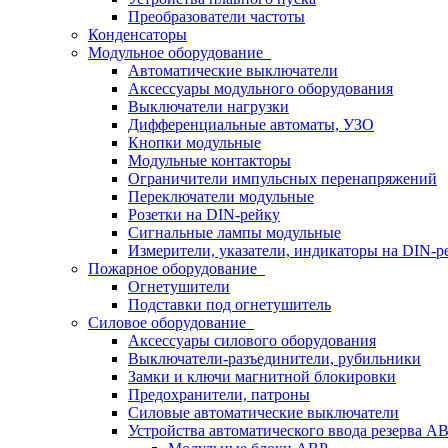
Преобразователи частоты
Конденсаторы
Модульное оборудование
Автоматические выключатели
Аксессуары модульного оборудования
Выключатели нагрузки
Дифференциальные автоматы, УЗО
Кнопки модульные
Модульные контакторы
Ограничители импульсных перенапряжений
Переключатели модульные
Розетки на DIN-рейку
Сигнальные лампы модульные
Измерители, указатели, индикаторы на DIN-р
Пожарное оборудование
Огнетушители
Подставки под огнетушитель
Силовое оборудование
Аксессуары силового оборудования
Выключатели-разъединители, рубильники
Замки и ключи магнитной блокировки
Предохранители, патроны
Силовые автоматические выключатели
Устройства автоматического ввода резерва 