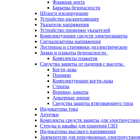
Флажная лента
Барьеры безопасности
Штанги изолирующие
Устройство раскрепляющее
Указатели напряжения
Устройство проверки указателей
Комплектующие средств электрозащиты
Сигнализаторы напряжения
Лестницы и стремянки диэлектрические
Знаки и плакаты безопасности
Комплекты плакатов
Средства защиты от падения с высоты
Когти,лазы
Привязи
Комплектующие когти-лазы
Стропы
Веревки, канаты
Анкерные линии
Средства защиты втягивающего типа
Индикаторы тока
Аптечки
Комплекты средств защиты для электроустан
Стенды и шкафы для хранения СИЗ
Индикаторы высокого напряжения
Заземлители для передвижных электроустано