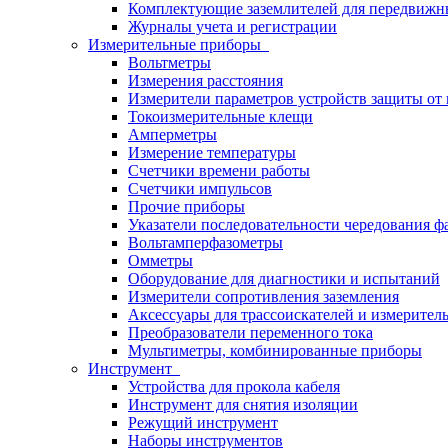
Комплектующие заземлителей для передвижн
Журналы учета и регистрации
Измерительные приборы
Вольтметры
Измерения расстояния
Измерители параметров устройств защиты о
Токоизмерительные клещи
Амперметры
Измерение температуры
Счетчики времени работы
Счетчики импульсов
Прочие приборы
Указатели последовательности чередования ф
Вольтамперфазометры
Омметры
Оборудование для диагностики и испытаний
Измерители сопротивления заземления
Аксессуары для трассоискателей и измерител
Преобразователи переменного тока
Мультиметры, комбинированные приборы
Инструмент
Устройства для прокола кабеля
Инструмент для снятия изоляции
Режущий инструмент
Наборы инструментов