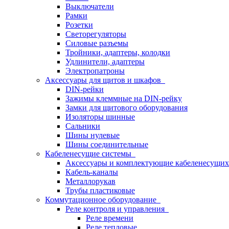
Выключатели
Рамки
Розетки
Светорегуляторы
Силовые разъемы
Тройники, адаптеры, колодки
Удлинители, адаптеры
Электропатроны
Аксессуары для щитов и шкафов
DIN-рейки
Зажимы клеммные на DIN-рейку
Замки для щитового оборудования
Изоляторы шинные
Сальники
Шины нулевые
Шины соединительные
Кабеленесущие системы
Аксессуары и комплектующие кабеленесущих
Кабель-каналы
Металлорукав
Трубы пластиковые
Коммутационное оборудование
Реле контроля и управления
Реле времени
Реле тепловые