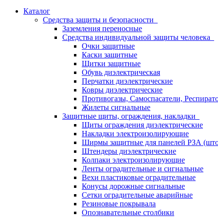
Каталог
Средства защиты и безопасности
Заземления переносные
Средства индивидуальной защиты человека
Очки защитные
Каски защитные
Щитки защитные
Обувь диэлектрическая
Перчатки диэлектрические
Ковры диэлектрические
Противогазы, Самоспасатели, Респират
Жилеты сигнальные
Защитные щиты, ограждения, накладки
Щиты ограждения диэлектрические
Накладки электроизолирующие
Ширмы защитные для панелей РЗА (што
Штендеры диэлектрические
Колпаки электроизолирующие
Ленты оградительные и сигнальные
Вехи пластиковые оградительные
Конусы дорожные сигнальные
Сетки оградительные аварийные
Резиновые покрывала
Опознавательные столбики