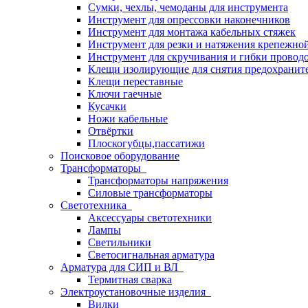
Сумки, чехлы, чемоданы для инструмента
Инструмент для опрессовки наконечников
Инструмент для монтажа кабельных стяжек
Инструмент для резки и натяжения крепежно
Инструмент для скручивания и гибки провод
Клещи изолирующие для снятия предохранит
Клещи переставные
Ключи гаечные
Кусачки
Ножи кабельные
Отвёртки
Плоскогубцы,пассатижи
Поисковое оборудование
Трансформаторы
Трансформаторы напряжения
Силовые трансформаторы
Светотехника
Аксессуары светотехники
Лампы
Светильники
Светосигнальная арматура
Арматура для СИП и ВЛ
Термитная сварка
Электроустановочные изделия
Вилки