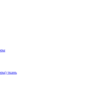
оры
ры) ткань