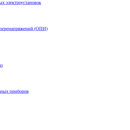
ых электроустановок
т перенапряжений (ОПН)
аз
ьных приборов