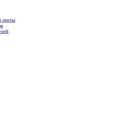
й ленты
ов
елей