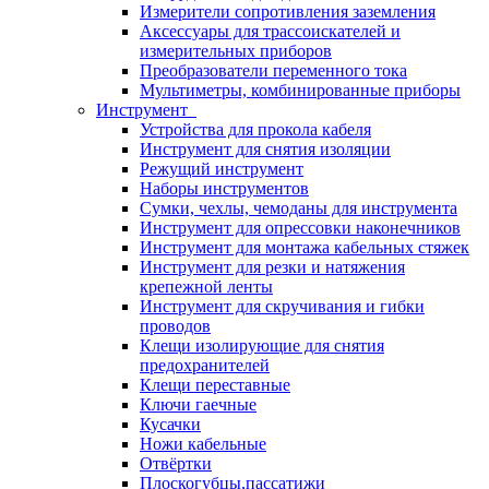
Измерители сопротивления заземления
Аксессуары для трассоискателей и
измерительных приборов
Преобразователи переменного тока
Мультиметры, комбинированные приборы
Инструмент
Устройства для прокола кабеля
Инструмент для снятия изоляции
Режущий инструмент
Наборы инструментов
Сумки, чехлы, чемоданы для инструмента
Инструмент для опрессовки наконечников
Инструмент для монтажа кабельных стяжек
Инструмент для резки и натяжения
крепежной ленты
Инструмент для скручивания и гибки
проводов
Клещи изолирующие для снятия
предохранителей
Клещи переставные
Ключи гаечные
Кусачки
Ножи кабельные
Отвёртки
Плоскогубцы,пассатижи