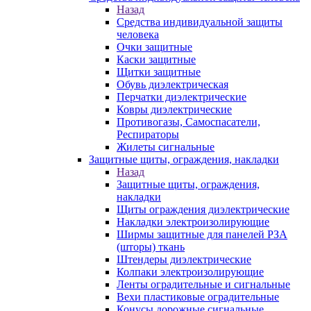
Назад
Средства индивидуальной защиты
человека
Очки защитные
Каски защитные
Щитки защитные
Обувь диэлектрическая
Перчатки диэлектрические
Ковры диэлектрические
Противогазы, Самоспасатели,
Респираторы
Жилеты сигнальные
Защитные щиты, ограждения, накладки
Назад
Защитные щиты, ограждения,
накладки
Щиты ограждения диэлектрические
Накладки электроизолирующие
Ширмы защитные для панелей РЗА
(шторы) ткань
Штендеры диэлектрические
Колпаки электроизолирующие
Ленты оградительные и сигнальные
Вехи пластиковые оградительные
Конусы дорожные сигнальные