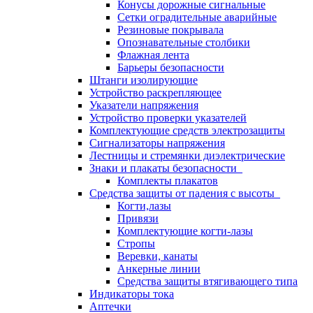
Конусы дорожные сигнальные
Сетки оградительные аварийные
Резиновые покрывала
Опознавательные столбики
Флажная лента
Барьеры безопасности
Штанги изолирующие
Устройство раскрепляющее
Указатели напряжения
Устройство проверки указателей
Комплектующие средств электрозащиты
Сигнализаторы напряжения
Лестницы и стремянки диэлектрические
Знаки и плакаты безопасности
Комплекты плакатов
Средства защиты от падения с высоты
Когти,лазы
Привязи
Комплектующие когти-лазы
Стропы
Веревки, канаты
Анкерные линии
Средства защиты втягивающего типа
Индикаторы тока
Аптечки