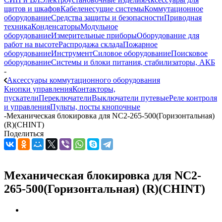
щитов и шкафов
Кабеленесущие системы
Коммутационное
оборудование
Средства защиты и безопасности
Приводная
техника
Конденсаторы
Модульное
оборудование
Измерительные приборы
Оборудование для
работ на высоте
Распродажа склада
Пожарное
оборудование
Инструмент
Силовое оборудование
Поисковое
оборудование
Системы и блоки питания, стабилизаторы, АКБ
-
Аксессуары коммутационного оборудования
Кнопки управления
Контакторы,
пускатели
Переключатели
Выключатели путевые
Реле контроля
и управления
Пульты, посты кнопочные
-
Механическая блокировка для NC2-265-500(Горизонтальная)
(R)(CHINT)
Поделиться
Механическая блокировка для NC2-
265-500(Горизонтальная) (R)(CHINT)