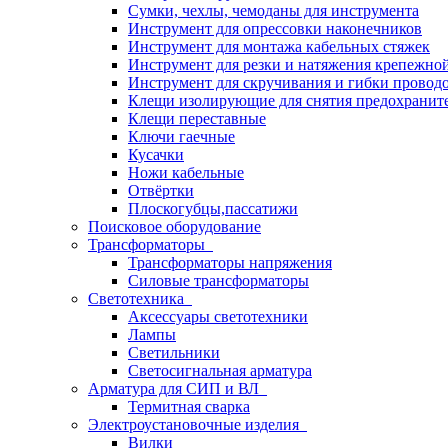
Сумки, чехлы, чемоданы для инструмента
Инструмент для опрессовки наконечников
Инструмент для монтажа кабельных стяжек
Инструмент для резки и натяжения крепежно
Инструмент для скручивания и гибки провод
Клещи изолирующие для снятия предохранит
Клещи переставные
Ключи гаечные
Кусачки
Ножи кабельные
Отвёртки
Плоскогубцы,пассатижи
Поисковое оборудование
Трансформаторы
Трансформаторы напряжения
Силовые трансформаторы
Светотехника
Аксессуары светотехники
Лампы
Светильники
Светосигнальная арматура
Арматура для СИП и ВЛ
Термитная сварка
Электроустановочные изделия
Вилки