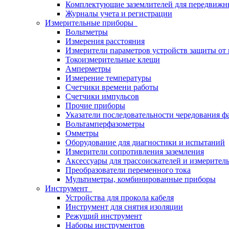
Комплектующие заземлителей для передвижн
Журналы учета и регистрации
Измерительные приборы
Вольтметры
Измерения расстояния
Измерители параметров устройств защиты о
Токоизмерительные клещи
Амперметры
Измерение температуры
Счетчики времени работы
Счетчики импульсов
Прочие приборы
Указатели последовательности чередования ф
Вольтамперфазометры
Омметры
Оборудование для диагностики и испытаний
Измерители сопротивления заземления
Аксессуары для трассоискателей и измерител
Преобразователи переменного тока
Мультиметры, комбинированные приборы
Инструмент
Устройства для прокола кабеля
Инструмент для снятия изоляции
Режущий инструмент
Наборы инструментов