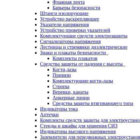
Флажная лента
Барьеры безопасности
Штанги изолирующие
Устройство раскрепляющее
Указатели напряжения
Устройство проверки указателей
Комплектующие средств электрозащиты
Сигнализаторы напряжения
Лестницы и стремянки диэлектрические
Знаки и плакаты безопасности
Комплекты плакатов
Средства защиты от падения с высоты
Когти,лазы
Привязи
Комплектующие когти-лазы
Стропы
Веревки, канаты
Анкерные линии
Средства защиты втягивающего типа
Индикаторы тока
Аптечки
Комплекты средств защиты для электроустан
Стенды и шкафы для хранения СИЗ
Индикаторы высокого напряжения
Заземлители для передвижных электроустано