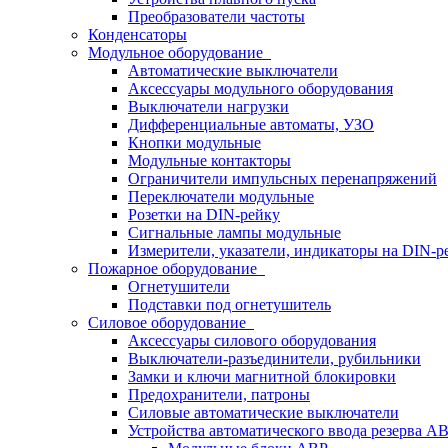
Преобразователи частоты
Конденсаторы
Модульное оборудование
Автоматические выключатели
Аксессуары модульного оборудования
Выключатели нагрузки
Дифференциальные автоматы, УЗО
Кнопки модульные
Модульные контакторы
Ограничители импульсных перенапряжений
Переключатели модульные
Розетки на DIN-рейку
Сигнальные лампы модульные
Измерители, указатели, индикаторы на DIN-р
Пожарное оборудование
Огнетушители
Подставки под огнетушитель
Силовое оборудование
Аксессуары силового оборудования
Выключатели-разъединители, рубильники
Замки и ключи магнитной блокировки
Предохранители, патроны
Силовые автоматические выключатели
Устройства автоматического ввода резерва 