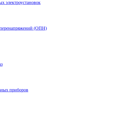
ых электроустановок
т перенапряжений (ОПН)
аз
ьных приборов