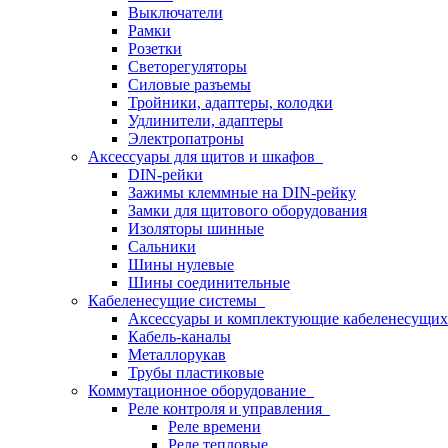
Выключатели
Рамки
Розетки
Светорегуляторы
Силовые разъемы
Тройники, адаптеры, колодки
Удлинители, адаптеры
Электропатроны
Аксессуары для щитов и шкафов
DIN-рейки
Зажимы клеммные на DIN-рейку
Замки для щитового оборудования
Изоляторы шинные
Сальники
Шины нулевые
Шины соединительные
Кабеленесущие системы
Аксессуары и комплектующие кабеленесущих
Кабель-каналы
Металлорукав
Трубы пластиковые
Коммутационное оборудование
Реле контроля и управления
Реле времени
Реле тепловые