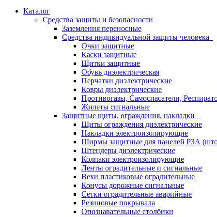
Каталог
Средства защиты и безопасности
Заземления переносные
Средства индивидуальной защиты человека
Очки защитные
Каски защитные
Щитки защитные
Обувь диэлектрическая
Перчатки диэлектрические
Ковры диэлектрические
Противогазы, Самоспасатели, Респират
Жилеты сигнальные
Защитные щиты, ограждения, накладки
Щиты ограждения диэлектрические
Накладки электроизолирующие
Ширмы защитные для панелей РЗА (што
Штендеры диэлектрические
Колпаки электроизолирующие
Ленты оградительные и сигнальные
Вехи пластиковые оградительные
Конусы дорожные сигнальные
Сетки оградительные аварийные
Резиновые покрывала
Опознавательные столбики