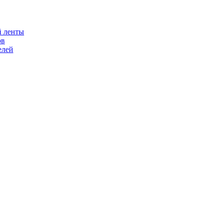
й ленты
ов
елей