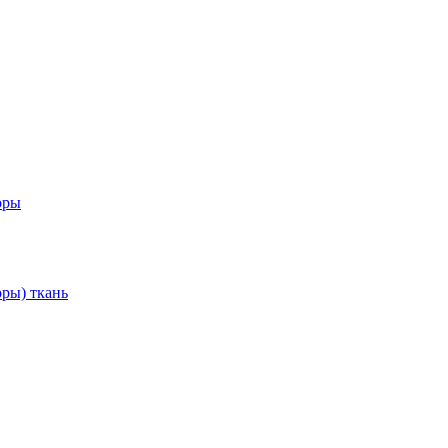
оры
ры) ткань