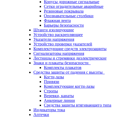
Конусы дорожные сигнальные
Сетки оградительные аварийные
Резиновые покрывала
Опознавательные столбики
Флажная лента
Барьеры безопасности
Штанги изолирующие
Устройство раскрепляющее
Указатели напряжения
Устройство проверки указателей
Комплектующие средств электрозащиты
Сигнализаторы напряжения
Лестницы и стремянки диэлектрические
Знаки и плакаты безопасности
Комплекты плакатов
Средства защиты от падения с высоты
Когти,лазы
Привязи
Комплектующие когти-лазы
Стропы
Веревки, канаты
Анкерные линии
Средства защиты втягивающего типа
Индикаторы тока
Аптечки