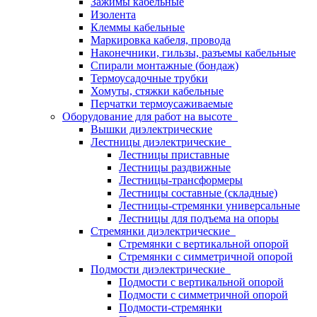
Зажимы кабельные
Изолента
Клеммы кабельные
Маркировка кабеля, провода
Наконечники, гильзы, разъемы кабельные
Спирали монтажные (бондаж)
Термоусадочные трубки
Хомуты, стяжки кабельные
Перчатки термоусаживаемые
Оборудование для работ на высоте
Вышки диэлектрические
Лестницы диэлектрические
Лестницы приставные
Лестницы раздвижные
Лестницы-трансформеры
Лестницы составные (складные)
Лестницы-стремянки универсальные
Лестницы для подъема на опоры
Стремянки диэлектрические
Стремянки с вертикальной опорой
Стремянки с симметричной опорой
Подмости диэлектрические
Подмости с вертикальной опорой
Подмости с симметричной опорой
Подмости-стремянки