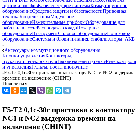
щитов и шкафов
Кабеленесущие системы
Коммутационное
оборудование
Средства защиты и безопасности
Приводная
техника
Конденсаторы
Модульное
оборудование
Измерительные приборы
Оборудование для
работ на высоте
Распродажа склада
Пожарное
оборудование
Инструмент
Силовое оборудование
Поисковое
оборудование
Системы и блоки питания, стабилизаторы, АКБ
-
Аксессуары коммутационного оборудования
Кнопки управления
Контакторы,
пускатели
Переключатели
Выключатели путевые
Реле контроля
и управления
Пульты, посты кнопочные
-
F5-T2 0,1с-30с приставка к контактору NC1 и NC2 выдержка
времени на включение (CHINT)
Поделиться
F5-T2 0,1с-30с приставка к контактору
NC1 и NC2 выдержка времени на
включение (CHINT)