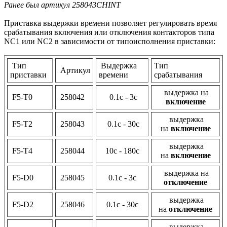
Ранее был артикул 258043CHINT
Приставка выдержки времени позволяет регулировать время
срабатывания включения или отключения контакторов типа
NC1 или NC2 в зависимости от типоисполнения приставки:
Тип
Выдержка
Тип
Артикул
приставки
времени
срабатывания
выдержка на
F5-T0
258042
0.1c - 3c
включение
выдержка
F5-T2
258043
0.1с - 30с
на
включение
выдержка
F5-T4
258044
10с - 180с
на
включение
выдержка на
F5-D0
258045
0.1с - 3с
отключение
выдержка
F5-D2
258046
0.1с - 30с
на
отключение
выдержка