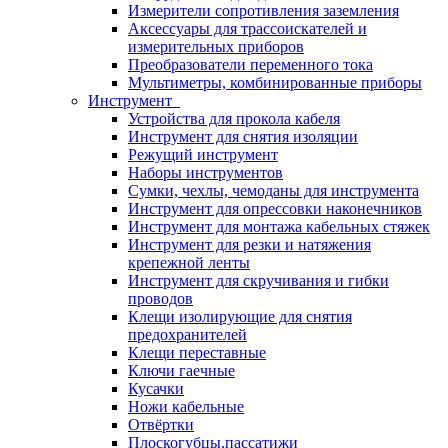
Измерители сопротивления заземления
Аксессуары для трассоискателей и
измерительных приборов
Преобразователи переменного тока
Мультиметры, комбинированные приборы
Инструмент
Устройства для прокола кабеля
Инструмент для снятия изоляции
Режущий инструмент
Наборы инструментов
Сумки, чехлы, чемоданы для инструмента
Инструмент для опрессовки наконечников
Инструмент для монтажа кабельных стяжек
Инструмент для резки и натяжения
крепежной ленты
Инструмент для скручивания и гибки
проводов
Клещи изолирующие для снятия
предохранителей
Клещи переставные
Ключи гаечные
Кусачки
Ножи кабельные
Отвёртки
Плоскогубцы,пассатижи