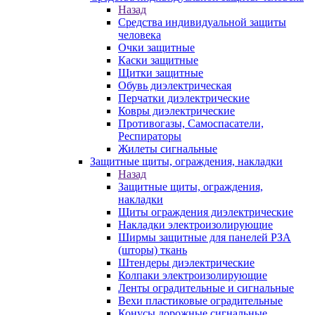
Назад
Средства индивидуальной защиты
человека
Очки защитные
Каски защитные
Щитки защитные
Обувь диэлектрическая
Перчатки диэлектрические
Ковры диэлектрические
Противогазы, Самоспасатели,
Респираторы
Жилеты сигнальные
Защитные щиты, ограждения, накладки
Назад
Защитные щиты, ограждения,
накладки
Щиты ограждения диэлектрические
Накладки электроизолирующие
Ширмы защитные для панелей РЗА
(шторы) ткань
Штендеры диэлектрические
Колпаки электроизолирующие
Ленты оградительные и сигнальные
Вехи пластиковые оградительные
Конусы дорожные сигнальные