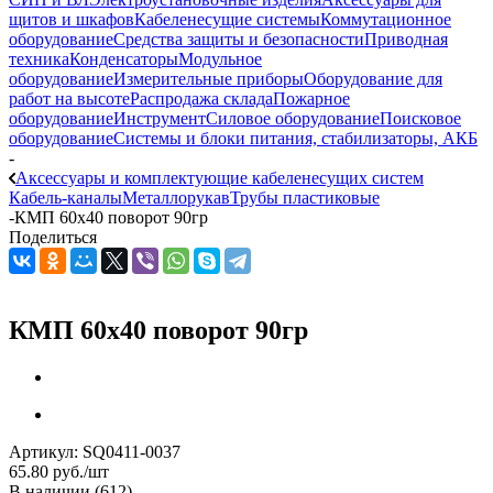
щитов и шкафов
Кабеленесущие системы
Коммутационное
оборудование
Средства защиты и безопасности
Приводная
техника
Конденсаторы
Модульное
оборудование
Измерительные приборы
Оборудование для
работ на высоте
Распродажа склада
Пожарное
оборудование
Инструмент
Силовое оборудование
Поисковое
оборудование
Системы и блоки питания, стабилизаторы, АКБ
-
Аксессуары и комплектующие кабеленесущих систем
Кабель-каналы
Металлорукав
Трубы пластиковые
-
КМП 60х40 поворот 90гр
Поделиться
КМП 60х40 поворот 90гр
Артикул:
SQ0411-0037
65.80
руб.
/шт
В наличии
(612)