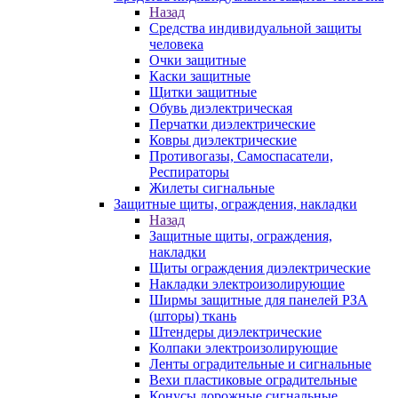
Назад
Средства индивидуальной защиты
человека
Очки защитные
Каски защитные
Щитки защитные
Обувь диэлектрическая
Перчатки диэлектрические
Ковры диэлектрические
Противогазы, Самоспасатели,
Респираторы
Жилеты сигнальные
Защитные щиты, ограждения, накладки
Назад
Защитные щиты, ограждения,
накладки
Щиты ограждения диэлектрические
Накладки электроизолирующие
Ширмы защитные для панелей РЗА
(шторы) ткань
Штендеры диэлектрические
Колпаки электроизолирующие
Ленты оградительные и сигнальные
Вехи пластиковые оградительные
Конусы дорожные сигнальные