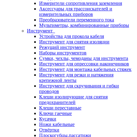
Измерители сопротивления заземления
Аксессуары для трассоискателей и
измерительных приборов
Преобразователи переменного тока
Мультиметры, комбинированные приборы
Инструмент
Устройства для прокола кабеля
Инструмент для снятия изоляции
Режущий инструмент
Наборы инструментов
Сумки, чехлы, чемоданы для инструмента
Инструмент для опрессовки наконечников
Инструмент для монтажа кабельных стяжек
Инструмент для резки и натяжения
крепежной ленты
Инструмент для скручивания и гибки
проводов
Клещи изолирующие для снятия
предохранителей
Клещи переставные
Ключи гаечные
Кусачки
Ножи кабельные
Отвёртки
Плоскогубцы,пассатижи