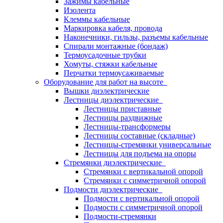
Зажимы кабельные
Изолента
Клеммы кабельные
Маркировка кабеля, провода
Наконечники, гильзы, разъемы кабельные
Спирали монтажные (бондаж)
Термоусадочные трубки
Хомуты, стяжки кабельные
Перчатки термоусаживаемые
Оборудование для работ на высоте
Вышки диэлектрические
Лестницы диэлектрические
Лестницы приставные
Лестницы раздвижные
Лестницы-трансформеры
Лестницы составные (складные)
Лестницы-стремянки универсальные
Лестницы для подъема на опоры
Стремянки диэлектрические
Стремянки с вертикальной опорой
Стремянки с симметричной опорой
Подмости диэлектрические
Подмости с вертикальной опорой
Подмости с симметричной опорой
Подмости-стремянки