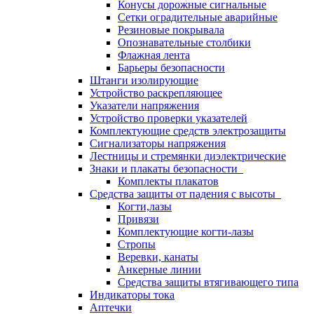
Конусы дорожные сигнальные
Сетки оградительные аварийные
Резиновые покрывала
Опознавательные столбики
Флажная лента
Барьеры безопасности
Штанги изолирующие
Устройство раскрепляющее
Указатели напряжения
Устройство проверки указателей
Комплектующие средств электрозащиты
Сигнализаторы напряжения
Лестницы и стремянки диэлектрические
Знаки и плакаты безопасности
Комплекты плакатов
Средства защиты от падения с высоты
Когти,лазы
Привязи
Комплектующие когти-лазы
Стропы
Веревки, канаты
Анкерные линии
Средства защиты втягивающего типа
Индикаторы тока
Аптечки