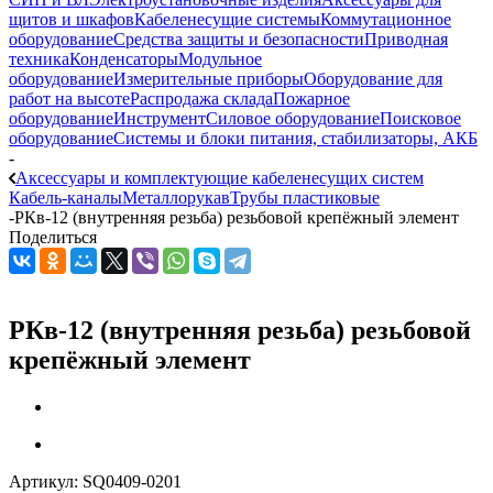
щитов и шкафов
Кабеленесущие системы
Коммутационное
оборудование
Средства защиты и безопасности
Приводная
техника
Конденсаторы
Модульное
оборудование
Измерительные приборы
Оборудование для
работ на высоте
Распродажа склада
Пожарное
оборудование
Инструмент
Силовое оборудование
Поисковое
оборудование
Системы и блоки питания, стабилизаторы, АКБ
-
Аксессуары и комплектующие кабеленесущих систем
Кабель-каналы
Металлорукав
Трубы пластиковые
-
РКв-12 (внутренняя резьба) резьбовой крепёжный элемент
Поделиться
РКв-12 (внутренняя резьба) резьбовой
крепёжный элемент
Артикул:
SQ0409-0201