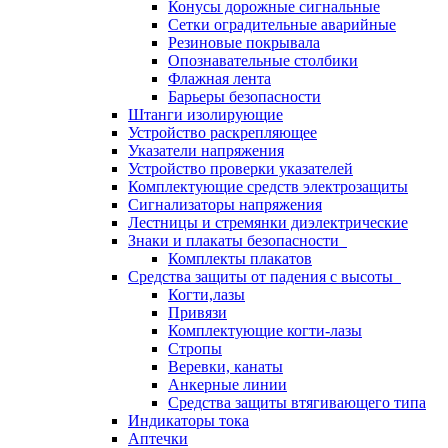
Конусы дорожные сигнальные
Сетки оградительные аварийные
Резиновые покрывала
Опознавательные столбики
Флажная лента
Барьеры безопасности
Штанги изолирующие
Устройство раскрепляющее
Указатели напряжения
Устройство проверки указателей
Комплектующие средств электрозащиты
Сигнализаторы напряжения
Лестницы и стремянки диэлектрические
Знаки и плакаты безопасности
Комплекты плакатов
Средства защиты от падения с высоты
Когти,лазы
Привязи
Комплектующие когти-лазы
Стропы
Веревки, канаты
Анкерные линии
Средства защиты втягивающего типа
Индикаторы тока
Аптечки