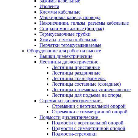
Зажимы кабельные
Изолента
Клеммы кабельные
Маркировка кабеля, провода
Наконечники, гильзы, разъемы кабельные
Спирали монтажные (бондаж)
Термоусадочные трубки
Хомуты, стяжки кабельные
Перчатки термоусаживаемые
Оборудование для работ на высоте
Вышки диэлектрические
Лестницы диэлектрические
Лестницы приставные
Лестницы раздвижные
Лестницы-трансформеры
Лестницы составные (складные)
Лестницы-стремянки универсальные
Лестницы для подъема на опоры
Стремянки диэлектрические
Стремянки с вертикальной опорой
Стремянки с симметричной опорой
Подмости диэлектрические
Подмости с вертикальной опорой
Подмости с симметричной опорой
Подмости-стремянки