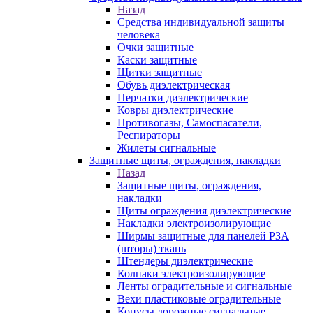
Назад
Средства индивидуальной защиты
человека
Очки защитные
Каски защитные
Щитки защитные
Обувь диэлектрическая
Перчатки диэлектрические
Ковры диэлектрические
Противогазы, Самоспасатели,
Респираторы
Жилеты сигнальные
Защитные щиты, ограждения, накладки
Назад
Защитные щиты, ограждения,
накладки
Щиты ограждения диэлектрические
Накладки электроизолирующие
Ширмы защитные для панелей РЗА
(шторы) ткань
Штендеры диэлектрические
Колпаки электроизолирующие
Ленты оградительные и сигнальные
Вехи пластиковые оградительные
Конусы дорожные сигнальные