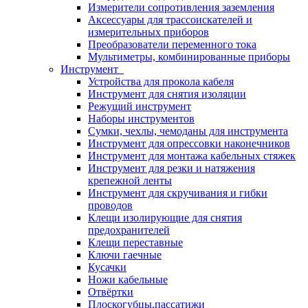
Измерители сопротивления заземления
Аксессуары для трассоискателей и
измерительных приборов
Преобразователи переменного тока
Мультиметры, комбинированные приборы
Инструмент
Устройства для прокола кабеля
Инструмент для снятия изоляции
Режущий инструмент
Наборы инструментов
Сумки, чехлы, чемоданы для инструмента
Инструмент для опрессовки наконечников
Инструмент для монтажа кабельных стяжек
Инструмент для резки и натяжения
крепежной ленты
Инструмент для скручивания и гибки
проводов
Клещи изолирующие для снятия
предохранителей
Клещи переставные
Ключи гаечные
Кусачки
Ножи кабельные
Отвёртки
Плоскогубцы,пассатижи