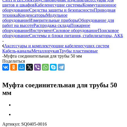
щитов и шкафов
Кабеленесущие системы
Коммутационное
оборудование
Средства защиты и безопасности
Приводная
техника
Конденсаторы
Модульное
оборудование
Измерительные приборы
Оборудование для
работ на высоте
Распродажа склада
Пожарное
оборудование
Инструмент
Силовое оборудование
Поисковое
оборудование
Системы и блоки питания, стабилизаторы, АКБ
-
Аксессуары и комплектующие кабеленесущих систем
Кабель-каналы
Металлорукав
Трубы пластиковые
-
Муфта соединительная для трубы 50 мм
Поделиться
Муфта соединительная для трубы 50
мм
Артикул:
SQ0405-0016