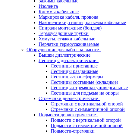
Зажимы кабельные
Изолента
Клеммы кабельные
Маркировка кабеля, провода
Наконечники, гильзы, разъемы кабельные
Спирали монтажные (бондаж)
Термоусадочные трубки
Хомуты, стяжки кабельные
Перчатки термоусаживаемые
Оборудование для работ на высоте
Вышки диэлектрические
Лестницы диэлектрические
Лестницы приставные
Лестницы раздвижные
Лестницы-трансформеры
Лестницы составные (складные)
Лестницы-стремянки универсальные
Лестницы для подъема на опоры
Стремянки диэлектрические
Стремянки с вертикальной опорой
Стремянки с симметричной опорой
Подмости диэлектрические
Подмости с вертикальной опорой
Подмости с симметричной опорой
Подмости-стремянки