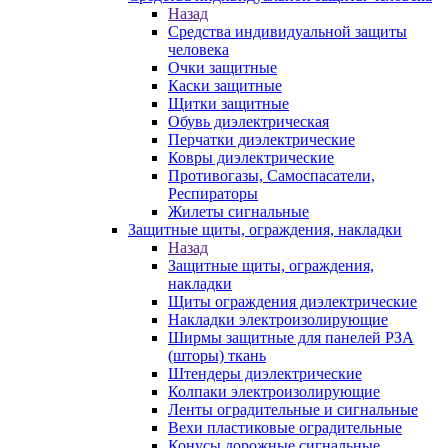
Назад
Средства индивидуальной защиты
человека
Очки защитные
Каски защитные
Щитки защитные
Обувь диэлектрическая
Перчатки диэлектрические
Ковры диэлектрические
Противогазы, Самоспасатели,
Респираторы
Жилеты сигнальные
Защитные щиты, ограждения, накладки
Назад
Защитные щиты, ограждения,
накладки
Щиты ограждения диэлектрические
Накладки электроизолирующие
Ширмы защитные для панелей РЗА
(шторы) ткань
Штендеры диэлектрические
Колпаки электроизолирующие
Ленты оградительные и сигнальные
Вехи пластиковые оградительные
Конусы дорожные сигнальные