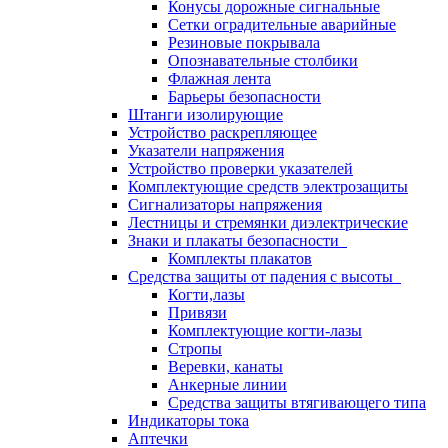
Конусы дорожные сигнальные
Сетки оградительные аварийные
Резиновые покрывала
Опознавательные столбики
Флажная лента
Барьеры безопасности
Штанги изолирующие
Устройство раскрепляющее
Указатели напряжения
Устройство проверки указателей
Комплектующие средств электрозащиты
Сигнализаторы напряжения
Лестницы и стремянки диэлектрические
Знаки и плакаты безопасности
Комплекты плакатов
Средства защиты от падения с высоты
Когти,лазы
Привязи
Комплектующие когти-лазы
Стропы
Веревки, канаты
Анкерные линии
Средства защиты втягивающего типа
Индикаторы тока
Аптечки