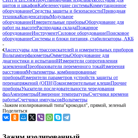
щитов и шкафов
Кабеленесущие системы
Коммутационное
оборудование
Средства защиты и безопасности
Приводная
техника
Конденсаторы
Модульное
оборудование
Измерительные приборы
Оборудование для
работ на высоте
Распродажа склада
Пожарное
оборудование
Инструмент
Силовое оборудование
Поисковое
оборудование
Системы и блоки питания, стабилизаторы, АКБ
-
Аксессуары для трассоискателей и измерительных приборов
Вольтамперфазометры
Омметры
Оборудование для
диагностики и испытаний
Измерители сопротивления
заземления
Преобразователи переменного тока
Измерения
расстояния
Мультиметры, комбинированные
приборы
Измерители параметров устройств защиты от
перенапряжений (ОПН)
Токоизмерительные клещи
Прочие
приборы
Указатели последовательности чередования
фаз
Амперметры
Измерение температуры
Счетчики времени
работы
Счетчики импульсов
Вольтметры
-
Зажим изолированный типа"крокодил", прямой, зеленый
Поделиться
Зажим изолированный