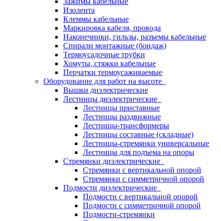
Зажимы кабельные
Изолента
Клеммы кабельные
Маркировка кабеля, провода
Наконечники, гильзы, разъемы кабельные
Спирали монтажные (бондаж)
Термоусадочные трубки
Хомуты, стяжки кабельные
Перчатки термоусаживаемые
Оборудование для работ на высоте
Вышки диэлектрические
Лестницы диэлектрические
Лестницы приставные
Лестницы раздвижные
Лестницы-трансформеры
Лестницы составные (складные)
Лестницы-стремянки универсальные
Лестницы для подъема на опоры
Стремянки диэлектрические
Стремянки с вертикальной опорой
Стремянки с симметричной опорой
Подмости диэлектрические
Подмости с вертикальной опорой
Подмости с симметричной опорой
Подмости-стремянки