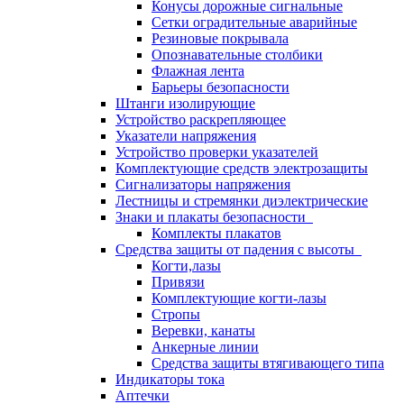
Конусы дорожные сигнальные
Сетки оградительные аварийные
Резиновые покрывала
Опознавательные столбики
Флажная лента
Барьеры безопасности
Штанги изолирующие
Устройство раскрепляющее
Указатели напряжения
Устройство проверки указателей
Комплектующие средств электрозащиты
Сигнализаторы напряжения
Лестницы и стремянки диэлектрические
Знаки и плакаты безопасности
Комплекты плакатов
Средства защиты от падения с высоты
Когти,лазы
Привязи
Комплектующие когти-лазы
Стропы
Веревки, канаты
Анкерные линии
Средства защиты втягивающего типа
Индикаторы тока
Аптечки