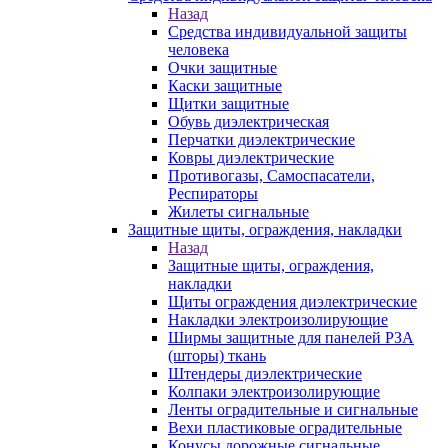
Назад
Средства индивидуальной защиты
человека
Очки защитные
Каски защитные
Щитки защитные
Обувь диэлектрическая
Перчатки диэлектрические
Ковры диэлектрические
Противогазы, Самоспасатели,
Респираторы
Жилеты сигнальные
Защитные щиты, ограждения, накладки
Назад
Защитные щиты, ограждения,
накладки
Щиты ограждения диэлектрические
Накладки электроизолирующие
Ширмы защитные для панелей РЗА
(шторы) ткань
Штендеры диэлектрические
Колпаки электроизолирующие
Ленты оградительные и сигнальные
Вехи пластиковые оградительные
Конусы дорожные сигнальные