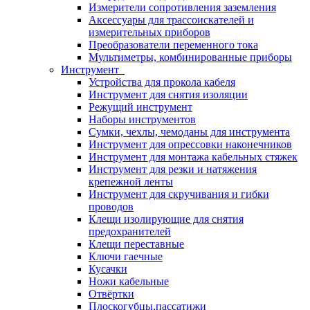
Измерители сопротивления заземления
Аксессуары для трассоискателей и
измерительных приборов
Преобразователи переменного тока
Мультиметры, комбинированные приборы
Инструмент
Устройства для прокола кабеля
Инструмент для снятия изоляции
Режущий инструмент
Наборы инструментов
Сумки, чехлы, чемоданы для инструмента
Инструмент для опрессовки наконечников
Инструмент для монтажа кабельных стяжек
Инструмент для резки и натяжения
крепежной ленты
Инструмент для скручивания и гибки
проводов
Клещи изолирующие для снятия
предохранителей
Клещи переставные
Ключи гаечные
Кусачки
Ножи кабельные
Отвёртки
Плоскогубцы,пассатижи