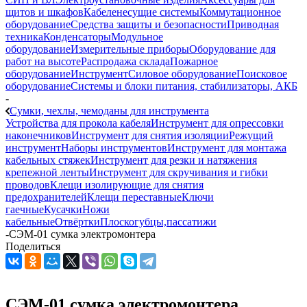
щитов и шкафов
Кабеленесущие системы
Коммутационное
оборудование
Средства защиты и безопасности
Приводная
техника
Конденсаторы
Модульное
оборудование
Измерительные приборы
Оборудование для
работ на высоте
Распродажа склада
Пожарное
оборудование
Инструмент
Силовое оборудование
Поисковое
оборудование
Системы и блоки питания, стабилизаторы, АКБ
-
Сумки, чехлы, чемоданы для инструмента
Устройства для прокола кабеля
Инструмент для опрессовки
наконечников
Инструмент для снятия изоляции
Режущий
инструмент
Наборы инструментов
Инструмент для монтажа
кабельных стяжек
Инструмент для резки и натяжения
крепежной ленты
Инструмент для скручивания и гибки
проводов
Клещи изолирующие для снятия
предохранителей
Клещи переставные
Ключи
гаечные
Кусачки
Ножи
кабельные
Отвёртки
Плоскогубцы,пассатижи
-
СЭМ-01 сумка электромонтера
Поделиться
СЭМ-01 сумка электромонтера