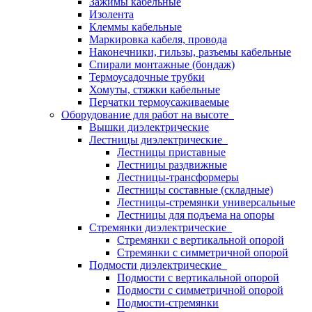
Зажимы кабельные
Изолента
Клеммы кабельные
Маркировка кабеля, провода
Наконечники, гильзы, разъемы кабельные
Спирали монтажные (бондаж)
Термоусадочные трубки
Хомуты, стяжки кабельные
Перчатки термоусаживаемые
Оборудование для работ на высоте
Вышки диэлектрические
Лестницы диэлектрические
Лестницы приставные
Лестницы раздвижные
Лестницы-трансформеры
Лестницы составные (складные)
Лестницы-стремянки универсальные
Лестницы для подъема на опоры
Стремянки диэлектрические
Стремянки с вертикальной опорой
Стремянки с симметричной опорой
Подмости диэлектрические
Подмости с вертикальной опорой
Подмости с симметричной опорой
Подмости-стремянки