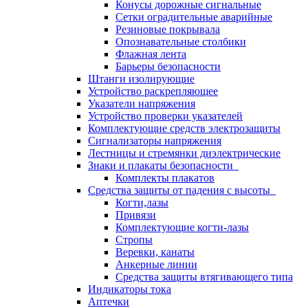
Конусы дорожные сигнальные
Сетки оградительные аварийные
Резиновые покрывала
Опознавательные столбики
Флажная лента
Барьеры безопасности
Штанги изолирующие
Устройство раскрепляющее
Указатели напряжения
Устройство проверки указателей
Комплектующие средств электрозащиты
Сигнализаторы напряжения
Лестницы и стремянки диэлектрические
Знаки и плакаты безопасности
Комплекты плакатов
Средства защиты от падения с высоты
Когти,лазы
Привязи
Комплектующие когти-лазы
Стропы
Веревки, канаты
Анкерные линии
Средства защиты втягивающего типа
Индикаторы тока
Аптечки