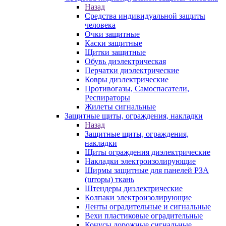
Назад
Средства индивидуальной защиты
человека
Очки защитные
Каски защитные
Щитки защитные
Обувь диэлектрическая
Перчатки диэлектрические
Ковры диэлектрические
Противогазы, Самоспасатели,
Респираторы
Жилеты сигнальные
Защитные щиты, ограждения, накладки
Назад
Защитные щиты, ограждения,
накладки
Щиты ограждения диэлектрические
Накладки электроизолирующие
Ширмы защитные для панелей РЗА
(шторы) ткань
Штендеры диэлектрические
Колпаки электроизолирующие
Ленты оградительные и сигнальные
Вехи пластиковые оградительные
Конусы дорожные сигнальные