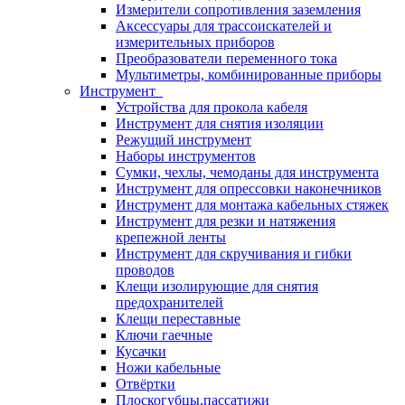
Измерители сопротивления заземления
Аксессуары для трассоискателей и
измерительных приборов
Преобразователи переменного тока
Мультиметры, комбинированные приборы
Инструмент
Устройства для прокола кабеля
Инструмент для снятия изоляции
Режущий инструмент
Наборы инструментов
Сумки, чехлы, чемоданы для инструмента
Инструмент для опрессовки наконечников
Инструмент для монтажа кабельных стяжек
Инструмент для резки и натяжения
крепежной ленты
Инструмент для скручивания и гибки
проводов
Клещи изолирующие для снятия
предохранителей
Клещи переставные
Ключи гаечные
Кусачки
Ножи кабельные
Отвёртки
Плоскогубцы,пассатижи