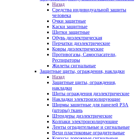
Назад
Средства индивидуальной защиты
человека
Очки защитные
Каски защитные
Щитки защитные
Обувь диэлектрическая
Перчатки диэлектрические
Ковры диэлектрические
Противогазы, Самоспасатели,
Респираторы
Жилеты сигнальные
Защитные щиты, ограждения, накладки
Назад
Защитные щиты, ограждения,
накладки
Щиты ограждения диэлектрические
Накладки электроизолирующие
Ширмы защитные для панелей РЗА
(шторы) ткань
Штендеры диэлектрические
Колпаки электроизолирующие
Ленты оградительные и сигнальные
Вехи пластиковые оградительные
Конусы дорожные сигнальные