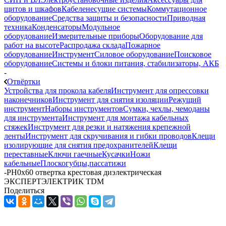
щитов и шкафов
Кабеленесущие системы
Коммутационное
оборудование
Средства защиты и безопасности
Приводная
техника
Конденсаторы
Модульное
оборудование
Измерительные приборы
Оборудование для
работ на высоте
Распродажа склада
Пожарное
оборудование
Инструмент
Силовое оборудование
Поисковое
оборудование
Системы и блоки питания, стабилизаторы, АКБ
-
Отвёртки
Устройства для прокола кабеля
Инструмент для опрессовки
наконечников
Инструмент для снятия изоляции
Режущий
инструмент
Наборы инструментов
Сумки, чехлы, чемоданы
для инструмента
Инструмент для монтажа кабельных
стяжек
Инструмент для резки и натяжения крепежной
ленты
Инструмент для скручивания и гибки проводов
Клещи
изолирующие для снятия предохранителей
Клещи
переставные
Ключи гаечные
Кусачки
Ножи
кабельные
Плоскогубцы,пассатижи
-
PH0x60 отвертка крестовая диэлектрическая
ЭКСПЕРТЭЛЕКТРИК TDM
Поделиться