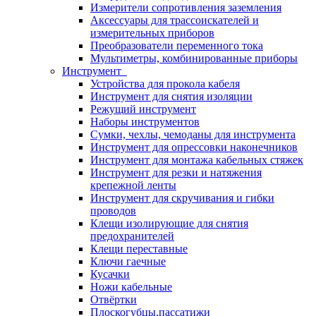
Измерители сопротивления заземления
Аксессуары для трассоискателей и
измерительных приборов
Преобразователи переменного тока
Мультиметры, комбинированные приборы
Инструмент
Устройства для прокола кабеля
Инструмент для снятия изоляции
Режущий инструмент
Наборы инструментов
Сумки, чехлы, чемоданы для инструмента
Инструмент для опрессовки наконечников
Инструмент для монтажа кабельных стяжек
Инструмент для резки и натяжения
крепежной ленты
Инструмент для скручивания и гибки
проводов
Клещи изолирующие для снятия
предохранителей
Клещи переставные
Ключи гаечные
Кусачки
Ножи кабельные
Отвёртки
Плоскогубцы,пассатижи