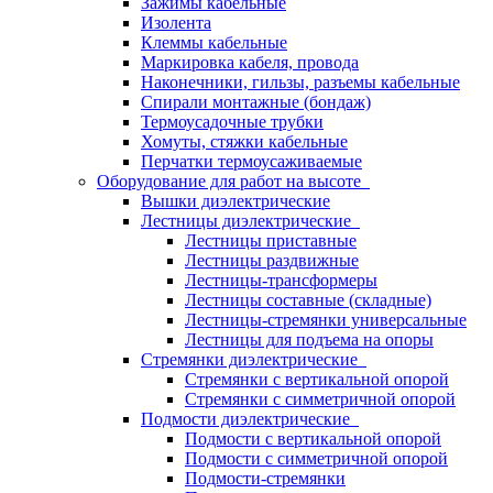
Зажимы кабельные
Изолента
Клеммы кабельные
Маркировка кабеля, провода
Наконечники, гильзы, разъемы кабельные
Спирали монтажные (бондаж)
Термоусадочные трубки
Хомуты, стяжки кабельные
Перчатки термоусаживаемые
Оборудование для работ на высоте
Вышки диэлектрические
Лестницы диэлектрические
Лестницы приставные
Лестницы раздвижные
Лестницы-трансформеры
Лестницы составные (складные)
Лестницы-стремянки универсальные
Лестницы для подъема на опоры
Стремянки диэлектрические
Стремянки с вертикальной опорой
Стремянки с симметричной опорой
Подмости диэлектрические
Подмости с вертикальной опорой
Подмости с симметричной опорой
Подмости-стремянки