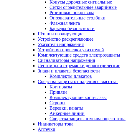
Конусы дорожные сигнальные
Сетки оградительные аварийные
Резиновые покрывала
Опознавательные столбики
Флажная лента
Барьеры безопасности
Штанги изолирующие
Устройство раскрепляющее
Указатели напряжения
Устройство проверки указателей
Комплектующие средств электрозащиты
Сигнализаторы напряжения
Лестницы и стремянки диэлектрические
Знаки и плакаты безопасности
Комплекты плакатов
Средства защиты от падения с высоты
Когти,лазы
Привязи
Комплектующие когти-лазы
Стропы
Веревки, канаты
Анкерные линии
Средства защиты втягивающего типа
Индикаторы тока
Аптечки