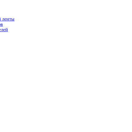
й ленты
ов
елей