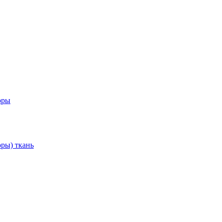
оры
ры) ткань