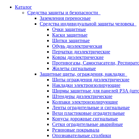
Каталог
Средства защиты и безопасности
Заземления переносные
Средства индивидуальной защиты человека
Очки защитные
Каски защитные
Щитки защитные
Обувь диэлектрическая
Перчатки диэлектрические
Ковры диэлектрические
Противогазы, Самоспасатели, Респират
Жилеты сигнальные
Защитные щиты, ограждения, накладки
Щиты ограждения диэлектрические
Накладки электроизолирующие
Ширмы защитные для панелей РЗА (што
Штендеры диэлектрические
Колпаки электроизолирующие
Ленты оградительные и сигнальные
Вехи пластиковые оградительные
Конусы дорожные сигнальные
Сетки оградительные аварийные
Резиновые покрывала
Опознавательные столбики