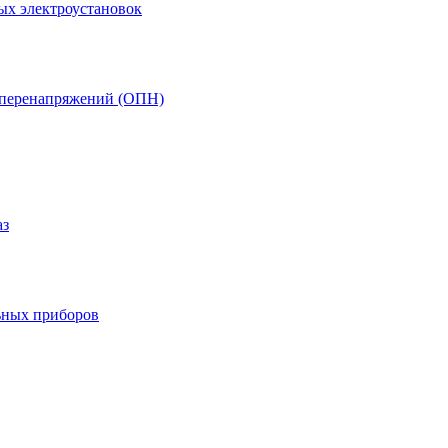
ых электроустановок
т перенапряжений (ОПН)
аз
ьных приборов