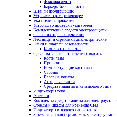
Флажная лента
Барьеры безопасности
Штанги изолирующие
Устройство раскрепляющее
Указатели напряжения
Устройство проверки указателей
Комплектующие средств электрозащиты
Сигнализаторы напряжения
Лестницы и стремянки диэлектрические
Знаки и плакаты безопасности
Комплекты плакатов
Средства защиты от падения с высоты
Когти,лазы
Привязи
Комплектующие когти-лазы
Стропы
Веревки, канаты
Анкерные линии
Средства защиты втягивающего типа
Индикаторы тока
Аптечки
Комплекты средств защиты для электроустан
Стенды и шкафы для хранения СИЗ
Индикаторы высокого напряжения
Заземлители для передвижных электроустано