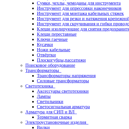
Сумки, чехлы, чемоданы для инструмента
Инструмент для опрессовки наконечников
Инструмент для монтажа кабельных стяжек
Инструмент для резки и натяжения крепежно
Инструмент для скручивания и гибки провод
Клещи изолирующие для снятия предохранит
Клещи переставные
Ключи гаечные
Кусачки
Ножи кабельные
Отвёртки
Плоскогубцы,пассатижи
Поисковое оборудование
Трансформаторы
Трансформаторы напряжения
Силовые трансформаторы
Светотехника
Аксессуары светотехники
Лампы
Светильники
Светосигнальная арматура
Арматура для СИП и ВЛ
Термитная сварка
Электроустановочные изделия
Вилки