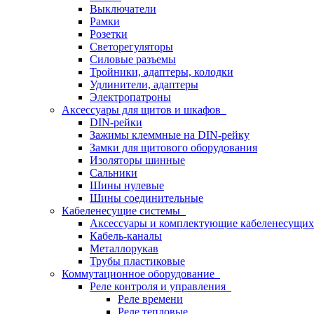
Выключатели
Рамки
Розетки
Светорегуляторы
Силовые разъемы
Тройники, адаптеры, колодки
Удлинители, адаптеры
Электропатроны
Аксессуары для щитов и шкафов
DIN-рейки
Зажимы клеммные на DIN-рейку
Замки для щитового оборудования
Изоляторы шинные
Сальники
Шины нулевые
Шины соединительные
Кабеленесущие системы
Аксессуары и комплектующие кабеленесущих
Кабель-каналы
Металлорукав
Трубы пластиковые
Коммутационное оборудование
Реле контроля и управления
Реле времени
Реле тепловые