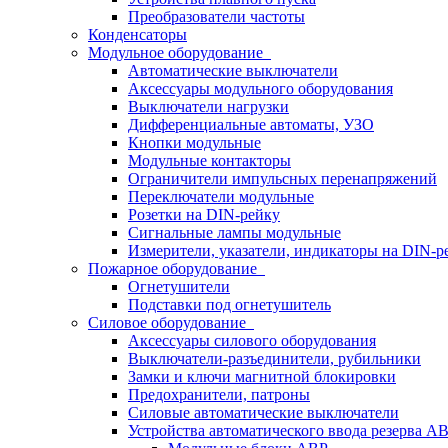
Преобразователи частоты
Конденсаторы
Модульное оборудование
Автоматические выключатели
Аксессуары модульного оборудования
Выключатели нагрузки
Дифференциальные автоматы, УЗО
Кнопки модульные
Модульные контакторы
Ограничители импульсных перенапряжений
Переключатели модульные
Розетки на DIN-рейку
Сигнальные лампы модульные
Измерители, указатели, индикаторы на DIN-р
Пожарное оборудование
Огнетушители
Подставки под огнетушитель
Силовое оборудование
Аксессуары силового оборудования
Выключатели-разъединители, рубильники
Замки и ключи магнитной блокировки
Предохранители, патроны
Силовые автоматические выключатели
Устройства автоматического ввода резерва 