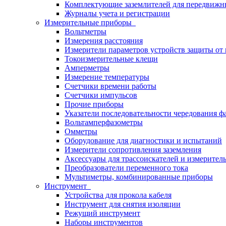
Комплектующие заземлителей для передвижн
Журналы учета и регистрации
Измерительные приборы
Вольтметры
Измерения расстояния
Измерители параметров устройств защиты о
Токоизмерительные клещи
Амперметры
Измерение температуры
Счетчики времени работы
Счетчики импульсов
Прочие приборы
Указатели последовательности чередования ф
Вольтамперфазометры
Омметры
Оборудование для диагностики и испытаний
Измерители сопротивления заземления
Аксессуары для трассоискателей и измерител
Преобразователи переменного тока
Мультиметры, комбинированные приборы
Инструмент
Устройства для прокола кабеля
Инструмент для снятия изоляции
Режущий инструмент
Наборы инструментов