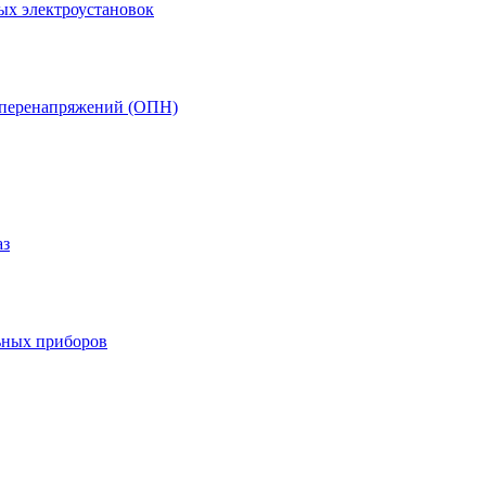
ых электроустановок
т перенапряжений (ОПН)
аз
ьных приборов