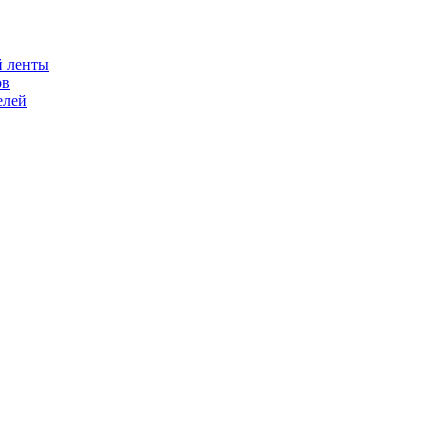
й ленты
ов
елей