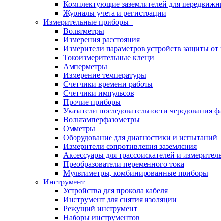
Комплектующие заземлителей для передвижн
Журналы учета и регистрации
Измерительные приборы
Вольтметры
Измерения расстояния
Измерители параметров устройств защиты о
Токоизмерительные клещи
Амперметры
Измерение температуры
Счетчики времени работы
Счетчики импульсов
Прочие приборы
Указатели последовательности чередования ф
Вольтамперфазометры
Омметры
Оборудование для диагностики и испытаний
Измерители сопротивления заземления
Аксессуары для трассоискателей и измерител
Преобразователи переменного тока
Мультиметры, комбинированные приборы
Инструмент
Устройства для прокола кабеля
Инструмент для снятия изоляции
Режущий инструмент
Наборы инструментов