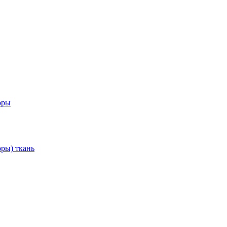
оры
ры) ткань