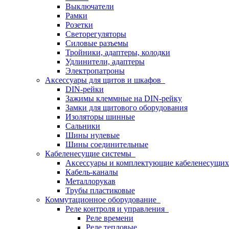
Выключатели
Рамки
Розетки
Светорегуляторы
Силовые разъемы
Тройники, адаптеры, колодки
Удлинители, адаптеры
Электропатроны
Аксессуары для щитов и шкафов
DIN-рейки
Зажимы клеммные на DIN-рейку
Замки для щитового оборудования
Изоляторы шинные
Сальники
Шины нулевые
Шины соединительные
Кабеленесущие системы
Аксессуары и комплектующие кабеленесущих
Кабель-каналы
Металлорукав
Трубы пластиковые
Коммутационное оборудование
Реле контроля и управления
Реле времени
Реле тепловые