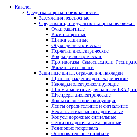
Каталог
Средства защиты и безопасности
Заземления переносные
Средства индивидуальной защиты человека
Очки защитные
Каски защитные
Щитки защитные
Обувь диэлектрическая
Перчатки диэлектрические
Ковры диэлектрические
Противогазы, Самоспасатели, Респират
Жилеты сигнальные
Защитные щиты, ограждения, накладки
Щиты ограждения диэлектрические
Накладки электроизолирующие
Ширмы защитные для панелей РЗА (што
Штендеры диэлектрические
Колпаки электроизолирующие
Ленты оградительные и сигнальные
Вехи пластиковые оградительные
Конусы дорожные сигнальные
Сетки оградительные аварийные
Резиновые покрывала
Опознавательные столбики