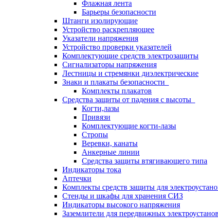
Флажная лента
Барьеры безопасности
Штанги изолирующие
Устройство раскрепляющее
Указатели напряжения
Устройство проверки указателей
Комплектующие средств электрозащиты
Сигнализаторы напряжения
Лестницы и стремянки диэлектрические
Знаки и плакаты безопасности
Комплекты плакатов
Средства защиты от падения с высоты
Когти,лазы
Привязи
Комплектующие когти-лазы
Стропы
Веревки, канаты
Анкерные линии
Средства защиты втягивающего типа
Индикаторы тока
Аптечки
Комплекты средств защиты для электроустан
Стенды и шкафы для хранения СИЗ
Индикаторы высокого напряжения
Заземлители для передвижных электроустано