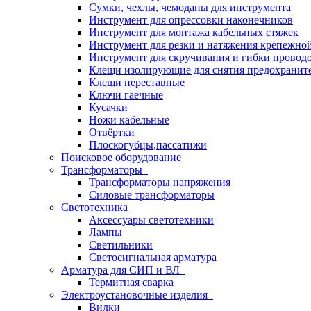
Сумки, чехлы, чемоданы для инструмента
Инструмент для опрессовки наконечников
Инструмент для монтажа кабельных стяжек
Инструмент для резки и натяжения крепежно
Инструмент для скручивания и гибки провод
Клещи изолирующие для снятия предохранит
Клещи переставные
Ключи гаечные
Кусачки
Ножи кабельные
Отвёртки
Плоскогубцы,пассатижи
Поисковое оборудование
Трансформаторы
Трансформаторы напряжения
Силовые трансформаторы
Светотехника
Аксессуары светотехники
Лампы
Светильники
Светосигнальная арматура
Арматура для СИП и ВЛ
Термитная сварка
Электроустановочные изделия
Вилки