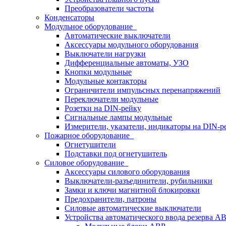
Преобразователи частоты
Конденсаторы
Модульное оборудование
Автоматические выключатели
Аксессуары модульного оборудования
Выключатели нагрузки
Дифференциальные автоматы, УЗО
Кнопки модульные
Модульные контакторы
Ограничители импульсных перенапряжений
Переключатели модульные
Розетки на DIN-рейку
Сигнальные лампы модульные
Измерители, указатели, индикаторы на DIN-р
Пожарное оборудование
Огнетушители
Подставки под огнетушитель
Силовое оборудование
Аксессуары силового оборудования
Выключатели-разъединители, рубильники
Замки и ключи магнитной блокировки
Предохранители, патроны
Силовые автоматические выключатели
Устройства автоматического ввода резерва 