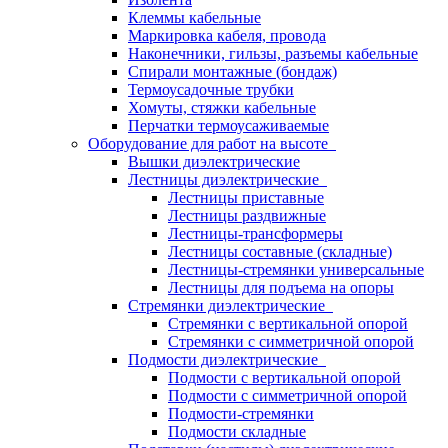
Клеммы кабельные
Маркировка кабеля, провода
Наконечники, гильзы, разъемы кабельные
Спирали монтажные (бондаж)
Термоусадочные трубки
Хомуты, стяжки кабельные
Перчатки термоусаживаемые
Оборудование для работ на высоте
Вышки диэлектрические
Лестницы диэлектрические
Лестницы приставные
Лестницы раздвижные
Лестницы-трансформеры
Лестницы составные (складные)
Лестницы-стремянки универсальные
Лестницы для подъема на опоры
Стремянки диэлектрические
Стремянки с вертикальной опорой
Стремянки с симметричной опорой
Подмости диэлектрические
Подмости с вертикальной опорой
Подмости с симметричной опорой
Подмости-стремянки
Подмости складные