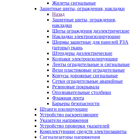
Жилеты сигнальные
Защитные щиты, ограждения, накладки
Назад
Защитные щиты, ограждения,
накладки
Щиты ограждения диэлектрические
Накладки электроизолирующие
Ширмы защитные для панелей РЗА
(шторы) ткань
Штендеры диэлектрические
Колпаки электроизолирующие
Ленты оградительные и сигнальные
Вехи пластиковые оградительные
Конусы дорожные сигнальные
Сетки оградительные аварийные
Резиновые покрывала
Опознавательные столбики
Флажная лента
Барьеры безопасности
Штанги изолирующие
Устройство раскрепляющее
Указатели напряжения
Устройство проверки указателей
Комплектующие средств электрозащиты
Сигнализаторы напряжения