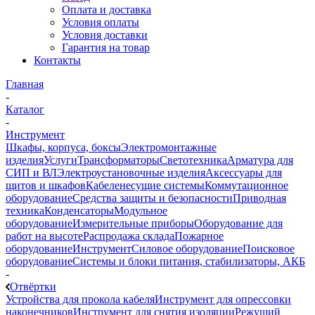
Оплата и доставка
Условия оплаты
Условия доставки
Гарантия на товар
Контакты
Главная
-
Каталог
-
Инструмент
Шкафы, корпуса, боксы
Электромонтажные
изделия
Услуги
Трансформаторы
Светотехника
Арматура для
СИП и ВЛ
Электроустановочные изделия
Аксессуары для
щитов и шкафов
Кабеленесущие системы
Коммутационное
оборудование
Средства защиты и безопасности
Приводная
техника
Конденсаторы
Модульное
оборудование
Измерительные приборы
Оборудование для
работ на высоте
Распродажа склада
Пожарное
оборудование
Инструмент
Силовое оборудование
Поисковое
оборудование
Системы и блоки питания, стабилизаторы, АКБ
-
Отвёртки
Устройства для прокола кабеля
Инструмент для опрессовки
наконечников
Инструмент для снятия изоляции
Режущий