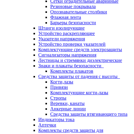
Сетки оградительные аварийные
Резиновые покрывала
Опознавательные столбики
Флажная лента
Барьеры безопасности
Штанги изолирующие
Устройство раскрепляющее
Указатели напряжения
Устройство проверки указателей
Комплектующие средств электрозащиты
Сигнализаторы напряжения
Лестницы и стремянки диэлектрические
Знаки и плакаты безопасности
Комплекты плакатов
Средства защиты от падения с высоты
Когти,лазы
Привязи
Комплектующие когти-лазы
Стропы
Веревки, канаты
Анкерные линии
Средства защиты втягивающего типа
Индикаторы тока
Аптечки
Комплекты средств защиты для