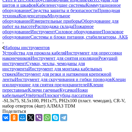
щитов и шкафов
Кабеленесущие системы
Коммутационное
оборудование
Средства защиты и безопасности
Приводная
техника
Конденсаторы
Модульное
оборудование
Измерительные приборы
Оборудование для
работ на высоте
Распродажа склада
Пожарное
оборудование
Инструмент
Силовое оборудование
Поисковое
оборудование
Системы и блоки питания, стабилизаторы, АКБ
-
Наборы инструментов
Устройства для прокола кабеля
Инструмент для опрессовки
наконечников
Инструмент для снятия изоляции
Режущий
инструмент
Сумки, чехлы, чемоданы для
инструмента
Инструмент для монтажа кабельных
стяжек
Инструмент для резки и натяжения крепежной
ленты
Инструмент для скручивания и гибки проводов
Клещи
изолирующие для снятия предохранителей
Клещи
переставные
Ключи гаечные
Кусачки
Ножи
кабельные
Отвёртки
Плоскогубцы,пассатижи
-
SL3x75, SL5х100, PH1х75, PH2х100 (пласт. чемодан), CR-V,
набор отверток (4шт) АЛМАЗ TDM
Поделиться