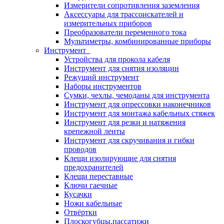
Измерители сопротивления заземления
Аксессуары для трассоискателей и
измерительных приборов
Преобразователи переменного тока
Мультиметры, комбинированные приборы
Инструмент
Устройства для прокола кабеля
Инструмент для снятия изоляции
Режущий инструмент
Наборы инструментов
Сумки, чехлы, чемоданы для инструмента
Инструмент для опрессовки наконечников
Инструмент для монтажа кабельных стяжек
Инструмент для резки и натяжения
крепежной ленты
Инструмент для скручивания и гибки
проводов
Клещи изолирующие для снятия
предохранителей
Клещи переставные
Ключи гаечные
Кусачки
Ножи кабельные
Отвёртки
Плоскогубцы,пассатижи