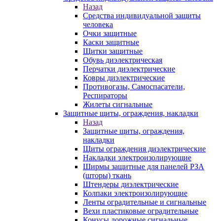
Назад
Средства индивидуальной защиты
человека
Очки защитные
Каски защитные
Щитки защитные
Обувь диэлектрическая
Перчатки диэлектрические
Ковры диэлектрические
Противогазы, Самоспасатели,
Респираторы
Жилеты сигнальные
Защитные щиты, ограждения, накладки
Назад
Защитные щиты, ограждения,
накладки
Щиты ограждения диэлектрические
Накладки электроизолирующие
Ширмы защитные для панелей РЗА
(шторы) ткань
Штендеры диэлектрические
Колпаки электроизолирующие
Ленты оградительные и сигнальные
Вехи пластиковые оградительные
Конусы дорожные сигнальные