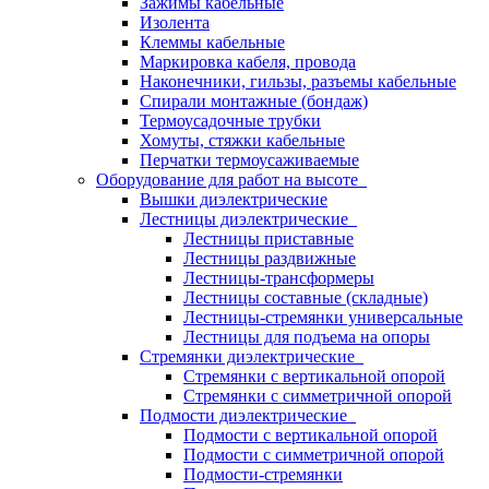
Зажимы кабельные
Изолента
Клеммы кабельные
Маркировка кабеля, провода
Наконечники, гильзы, разъемы кабельные
Спирали монтажные (бондаж)
Термоусадочные трубки
Хомуты, стяжки кабельные
Перчатки термоусаживаемые
Оборудование для работ на высоте
Вышки диэлектрические
Лестницы диэлектрические
Лестницы приставные
Лестницы раздвижные
Лестницы-трансформеры
Лестницы составные (складные)
Лестницы-стремянки универсальные
Лестницы для подъема на опоры
Стремянки диэлектрические
Стремянки с вертикальной опорой
Стремянки с симметричной опорой
Подмости диэлектрические
Подмости с вертикальной опорой
Подмости с симметричной опорой
Подмости-стремянки