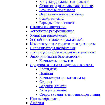
Конусы дорожные сигнальные
Сетки оградительные аварийные
Резиновые покрывала
Опознавательные столбики
Флажная лента
Барьеры безопасности
Штанги изолирующие
Устройство раскрепляющее
Указатели напряжения
Устройство проверки указателей
Комплектующие средств электрозащиты
Сигнализаторы напряжения
Лестницы и стремянки диэлектрические
Знаки и плакаты безопасности
Комплекты плакатов
Средства защиты от падения с высоты
Когти,лазы
Привязи
Комплектующие когти-лазы
Стропы
Веревки, канаты
Анкерные линии
Средства защиты втягивающего типа
Индикаторы тока
Аптечки