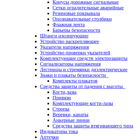
Конусы дорожные сигнальные
Сетки оградительные аварийные
Резиновые покрывала
Опознавательные столбики
Флажная лента
Барьеры безопасности
Штанги изолирующие
Устройство раскрепляющее
Указатели напряжения
Устройство проверки указателей
Комплектующие средств электрозащиты
Сигнализаторы напряжения
Лестницы и стремянки диэлектрические
Знаки и плакаты безопасности
Комплекты плакатов
Средства защиты от падения с высоты
Когти,лазы
Привязи
Комплектующие когти-лазы
Стропы
Веревки, канаты
Анкерные линии
Средства защиты втягивающего типа
Индикаторы тока
Аптечки