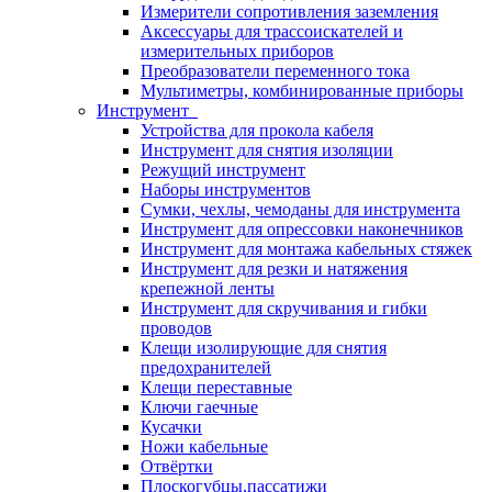
Измерители сопротивления заземления
Аксессуары для трассоискателей и
измерительных приборов
Преобразователи переменного тока
Мультиметры, комбинированные приборы
Инструмент
Устройства для прокола кабеля
Инструмент для снятия изоляции
Режущий инструмент
Наборы инструментов
Сумки, чехлы, чемоданы для инструмента
Инструмент для опрессовки наконечников
Инструмент для монтажа кабельных стяжек
Инструмент для резки и натяжения
крепежной ленты
Инструмент для скручивания и гибки
проводов
Клещи изолирующие для снятия
предохранителей
Клещи переставные
Ключи гаечные
Кусачки
Ножи кабельные
Отвёртки
Плоскогубцы,пассатижи