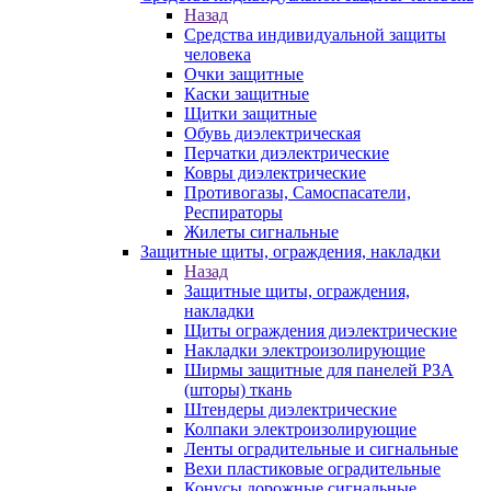
Назад
Средства индивидуальной защиты
человека
Очки защитные
Каски защитные
Щитки защитные
Обувь диэлектрическая
Перчатки диэлектрические
Ковры диэлектрические
Противогазы, Самоспасатели,
Респираторы
Жилеты сигнальные
Защитные щиты, ограждения, накладки
Назад
Защитные щиты, ограждения,
накладки
Щиты ограждения диэлектрические
Накладки электроизолирующие
Ширмы защитные для панелей РЗА
(шторы) ткань
Штендеры диэлектрические
Колпаки электроизолирующие
Ленты оградительные и сигнальные
Вехи пластиковые оградительные
Конусы дорожные сигнальные