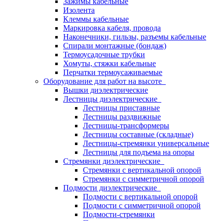
Зажимы кабельные
Изолента
Клеммы кабельные
Маркировка кабеля, провода
Наконечники, гильзы, разъемы кабельные
Спирали монтажные (бондаж)
Термоусадочные трубки
Хомуты, стяжки кабельные
Перчатки термоусаживаемые
Оборудование для работ на высоте
Вышки диэлектрические
Лестницы диэлектрические
Лестницы приставные
Лестницы раздвижные
Лестницы-трансформеры
Лестницы составные (складные)
Лестницы-стремянки универсальные
Лестницы для подъема на опоры
Стремянки диэлектрические
Стремянки с вертикальной опорой
Стремянки с симметричной опорой
Подмости диэлектрические
Подмости с вертикальной опорой
Подмости с симметричной опорой
Подмости-стремянки