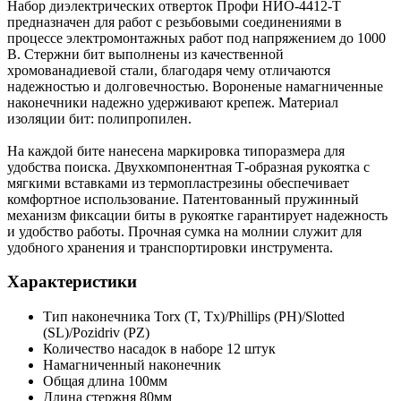
Набор диэлектрических отверток Профи НИО-4412-Т
предназначен для работ с резьбовыми соединениями в
процессе электромонтажных работ под напряжением до 1000
В. Стержни бит выполнены из качественной
хромованадиевой стали, благодаря чему отличаются
надежностью и долговечностью. Вороненые намагниченные
наконечники надежно удерживают крепеж. Материал
изоляции бит: полипропилен.
На каждой бите нанесена маркировка типоразмера для
удобства поиска. Двухкомпонентная Т-образная рукоятка с
мягкими вставками из термопластрезины обеспечивает
комфортное использование. Патентованный пружинный
механизм фиксации биты в рукоятке гарантирует надежность
и удобство работы. Прочная сумка на молнии служит для
удобного хранения и транспортировки инструмента.
Характеристики
Тип наконечника Torx (T, Tx)/Phillips (PH)/Slotted
(SL)/Pozidriv (PZ)
Количество насадок в наборе 12 штук
Намагниченный наконечник
Общая длина 100мм
Длина стержня 80мм