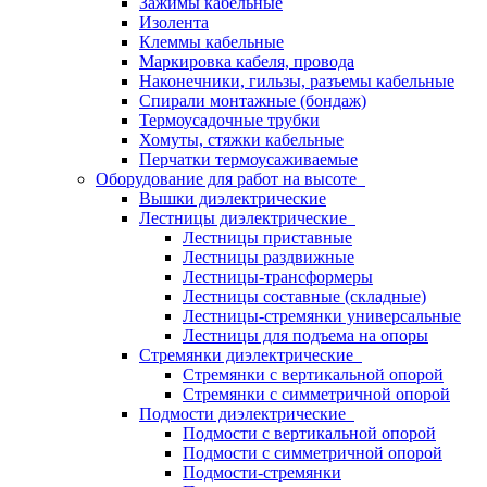
Зажимы кабельные
Изолента
Клеммы кабельные
Маркировка кабеля, провода
Наконечники, гильзы, разъемы кабельные
Спирали монтажные (бондаж)
Термоусадочные трубки
Хомуты, стяжки кабельные
Перчатки термоусаживаемые
Оборудование для работ на высоте
Вышки диэлектрические
Лестницы диэлектрические
Лестницы приставные
Лестницы раздвижные
Лестницы-трансформеры
Лестницы составные (складные)
Лестницы-стремянки универсальные
Лестницы для подъема на опоры
Стремянки диэлектрические
Стремянки с вертикальной опорой
Стремянки с симметричной опорой
Подмости диэлектрические
Подмости с вертикальной опорой
Подмости с симметричной опорой
Подмости-стремянки