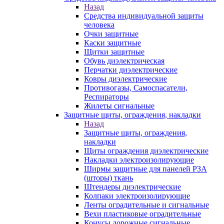
Назад
Средства индивидуальной защиты
человека
Очки защитные
Каски защитные
Щитки защитные
Обувь диэлектрическая
Перчатки диэлектрические
Ковры диэлектрические
Противогазы, Самоспасатели,
Респираторы
Жилеты сигнальные
Защитные щиты, ограждения, накладки
Назад
Защитные щиты, ограждения,
накладки
Щиты ограждения диэлектрические
Накладки электроизолирующие
Ширмы защитные для панелей РЗА
(шторы) ткань
Штендеры диэлектрические
Колпаки электроизолирующие
Ленты оградительные и сигнальные
Вехи пластиковые оградительные
Конусы дорожные сигнальные