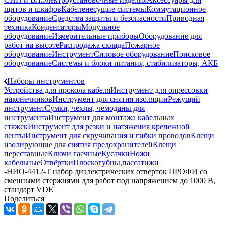
щитов и шкафов
Кабеленесущие системы
Коммутационное
оборудование
Средства защиты и безопасности
Приводная
техника
Конденсаторы
Модульное
оборудование
Измерительные приборы
Оборудование для
работ на высоте
Распродажа склада
Пожарное
оборудование
Инструмент
Силовое оборудование
Поисковое
оборудование
Системы и блоки питания, стабилизаторы, АКБ
-
Наборы инструментов
Устройства для прокола кабеля
Инструмент для опрессовки
наконечников
Инструмент для снятия изоляции
Режущий
инструмент
Сумки, чехлы, чемоданы для
инструмента
Инструмент для монтажа кабельных
стяжек
Инструмент для резки и натяжения крепежной
ленты
Инструмент для скручивания и гибки проводов
Клещи
изолирующие для снятия предохранителей
Клещи
переставные
Ключи гаечные
Кусачки
Ножи
кабельные
Отвёртки
Плоскогубцы,пассатижи
-
НИО-4412-Т набор диэлектрических отверток ПРОФИ со
сменными стержнями для работ под напряжением до 1000 В,
стандарт VDE
Поделиться