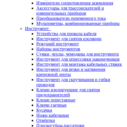
Измерители сопротивления заземления
Аксессуары для трассоискателей и
измерительных приборов
Преобразователи переменного тока
Мультиметры, комбинированные приборы
Инструмент
Устройства для прокола кабеля
Инструмент для снятия изоляции
Режущий инструмент
Наборы инструментов
Сумки, чехлы, чемоданы для инструмента
Инструмент для опрессовки наконечников
Инструмент для монтажа кабельных стяжек
Инструмент для резки и натяжения
крепежной ленты
Инструмент для скручивания и гибки
проводов
Клещи изолирующие для снятия
предохранителей
Клещи переставные
Ключи гаечные
Кусачки
Ножи кабельные
Отвёртки
Плоскогубцы,пассатижи