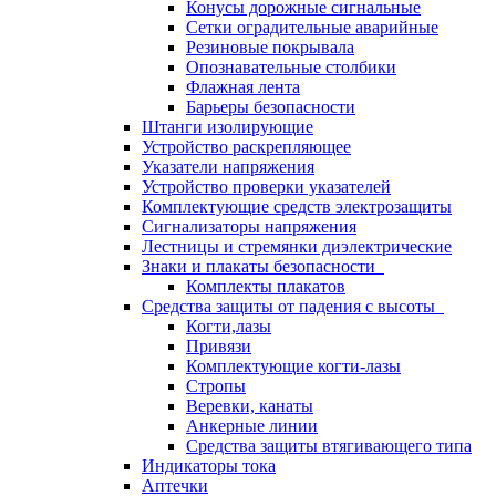
Конусы дорожные сигнальные
Сетки оградительные аварийные
Резиновые покрывала
Опознавательные столбики
Флажная лента
Барьеры безопасности
Штанги изолирующие
Устройство раскрепляющее
Указатели напряжения
Устройство проверки указателей
Комплектующие средств электрозащиты
Сигнализаторы напряжения
Лестницы и стремянки диэлектрические
Знаки и плакаты безопасности
Комплекты плакатов
Средства защиты от падения с высоты
Когти,лазы
Привязи
Комплектующие когти-лазы
Стропы
Веревки, канаты
Анкерные линии
Средства защиты втягивающего типа
Индикаторы тока
Аптечки