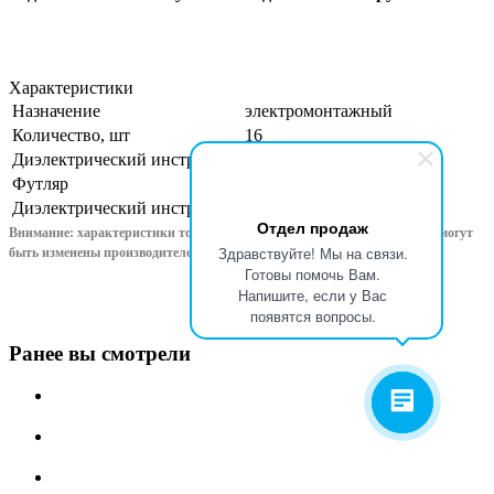
Характеристики
Назначение
электромонтажный
Количество, шт
16
Диэлектрический инструмент
нет
Футляр
сумка
Диэлектрический инструмент
нет
Отдел продаж
Внимание: характеристики товара, комплект поставки и внешний вид могут
Здравствуйте! Мы на связи.
быть изменены производителем без предварительного уведом
ления!
Готовы помочь Вам.
Напишите, если у Вас
появятся вопросы.
Ранее вы смотрели