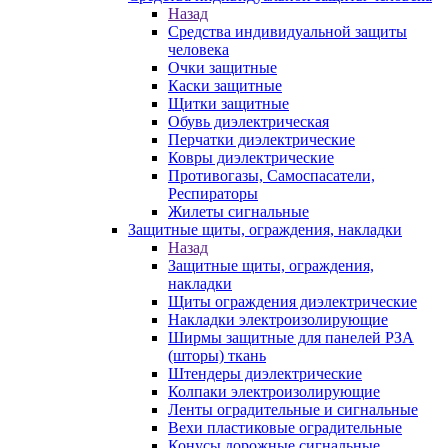
Назад
Средства индивидуальной защиты
человека
Очки защитные
Каски защитные
Щитки защитные
Обувь диэлектрическая
Перчатки диэлектрические
Ковры диэлектрические
Противогазы, Самоспасатели,
Респираторы
Жилеты сигнальные
Защитные щиты, ограждения, накладки
Назад
Защитные щиты, ограждения,
накладки
Щиты ограждения диэлектрические
Накладки электроизолирующие
Ширмы защитные для панелей РЗА
(шторы) ткань
Штендеры диэлектрические
Колпаки электроизолирующие
Ленты оградительные и сигнальные
Вехи пластиковые оградительные
Конусы дорожные сигнальные