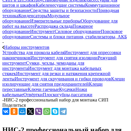
щитов и шкафов
Кабеленесущие системы
Коммутационное
оборудование
Средства защиты и безопасности
Приводная
техника
Конденсаторы
Модульное
оборудование
Измерительные приборы
Оборудование для
работ на высоте
Распродажа склада
Пожарное
оборудование
Инструмент
Силовое оборудование
Поисковое
оборудование
Системы и блоки питания, стабилизаторы, АКБ
-
Наборы инструментов
Устройства для прокола кабеля
Инструмент для опрессовки
наконечников
Инструмент для снятия изоляции
Режущий
инструмент
Сумки, чехлы, чемоданы для
инструмента
Инструмент для монтажа кабельных
стяжек
Инструмент для резки и натяжения крепежной
ленты
Инструмент для скручивания и гибки проводов
Клещи
изолирующие для снятия предохранителей
Клещи
переставные
Ключи гаечные
Кусачки
Ножи
кабельные
Отвёртки
Плоскогубцы,пассатижи
-
НИС-2 профессиональный набор для монтажа СИП
Поделиться
НИС-2 профессиональный набор для