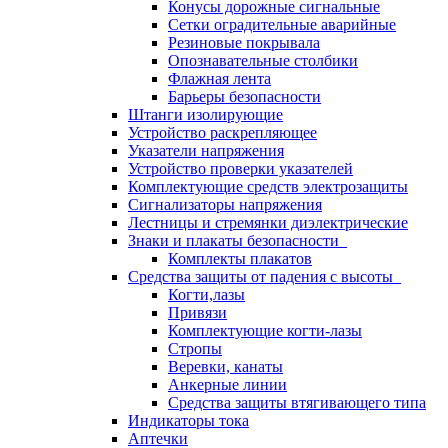
Конусы дорожные сигнальные
Сетки оградительные аварийные
Резиновые покрывала
Опознавательные столбики
Флажная лента
Барьеры безопасности
Штанги изолирующие
Устройство раскрепляющее
Указатели напряжения
Устройство проверки указателей
Комплектующие средств электрозащиты
Сигнализаторы напряжения
Лестницы и стремянки диэлектрические
Знаки и плакаты безопасности
Комплекты плакатов
Средства защиты от падения с высоты
Когти,лазы
Привязи
Комплектующие когти-лазы
Стропы
Веревки, канаты
Анкерные линии
Средства защиты втягивающего типа
Индикаторы тока
Аптечки