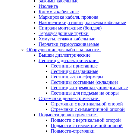
Зажимы кабельные
Изолента
Клеммы кабельные
Маркировка кабеля, провода
Наконечники, гильзы, разъемы кабельные
Спирали монтажные (бондаж)
Термоусадочные трубки
Хомуты, стяжки кабельные
Перчатки термоусаживаемые
Оборудование для работ на высоте
Вышки диэлектрические
Лестницы диэлектрические
Лестницы приставные
Лестницы раздвижные
Лестницы-трансформеры
Лестницы составные (складные)
Лестницы-стремянки универсальные
Лестницы для подъема на опоры
Стремянки диэлектрические
Стремянки с вертикальной опорой
Стремянки с симметричной опорой
Подмости диэлектрические
Подмости с вертикальной опорой
Подмости с симметричной опорой
Подмости-стремянки