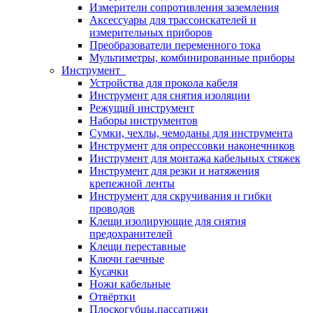
Измерители сопротивления заземления
Аксессуары для трассоискателей и
измерительных приборов
Преобразователи переменного тока
Мультиметры, комбинированные приборы
Инструмент
Устройства для прокола кабеля
Инструмент для снятия изоляции
Режущий инструмент
Наборы инструментов
Сумки, чехлы, чемоданы для инструмента
Инструмент для опрессовки наконечников
Инструмент для монтажа кабельных стяжек
Инструмент для резки и натяжения
крепежной ленты
Инструмент для скручивания и гибки
проводов
Клещи изолирующие для снятия
предохранителей
Клещи переставные
Ключи гаечные
Кусачки
Ножи кабельные
Отвёртки
Плоскогубцы,пассатижи