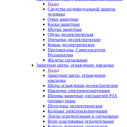
Назад
Средства индивидуальной защиты
человека
Очки защитные
Каски защитные
Щитки защитные
Обувь диэлектрическая
Перчатки диэлектрические
Ковры диэлектрические
Противогазы, Самоспасатели,
Респираторы
Жилеты сигнальные
Защитные щиты, ограждения, накладки
Назад
Защитные щиты, ограждения,
накладки
Щиты ограждения диэлектрические
Накладки электроизолирующие
Ширмы защитные для панелей РЗА
(шторы) ткань
Штендеры диэлектрические
Колпаки электроизолирующие
Ленты оградительные и сигнальные
Вехи пластиковые оградительные
Конусы дорожные сигнальные