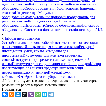
щитов и шкафов
Кабеленесущие системы
Коммутационное
оборудование
Средства защиты и безопасности
Приводная
техника
Конденсаторы
Модульное
оборудование
Измерительные приборы
Оборудование для
работ на высоте
Распродажа склада
Пожарное
оборудование
Инструмент
Силовое оборудование
Поисковое
оборудование
Системы и блоки питания, стабилизаторы, АКБ
-
Наборы инструментов
Устройства для прокола кабеля
Инструмент для опрессовки
наконечников
Инструмент для снятия изоляции
Режущий
инструмент
Сумки, чехлы, чемоданы для
инструмента
Инструмент для монтажа кабельных
стяжек
Инструмент для резки и натяжения крепежной
ленты
Инструмент для скручивания и гибки проводов
Клещи
изолирующие для снятия предохранителей
Клещи
переставные
Ключи гаечные
Кусачки
Ножи
кабельные
Отвёртки
Плоскогубцы,пассатижи
-
Набор инструментов для проведения аварийных электро-
ремонтных работ в произ. помещениях
Поделиться