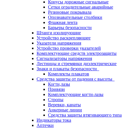
Конусы дорожные сигнальные
Сетки оградительные аварийные
Резиновые покрывала
Опознавательные столбики
Флажная лента
Барьеры безопасности
Штанги изолирующие
Устройство раскрепляющее
Указатели напряжения
Устройство проверки указателей
Комплектующие средств электрозащиты
Сигнализаторы напряжения
Лестницы и стремянки диэлектрические
Знаки и плакаты безопасности
Комплекты плакатов
Средства защиты от падения с высоты
Когти,лазы
Привязи
Комплектующие когти-лазы
Стропы
Веревки, канаты
Анкерные линии
Средства защиты втягивающего типа
Индикаторы тока
Аптечки