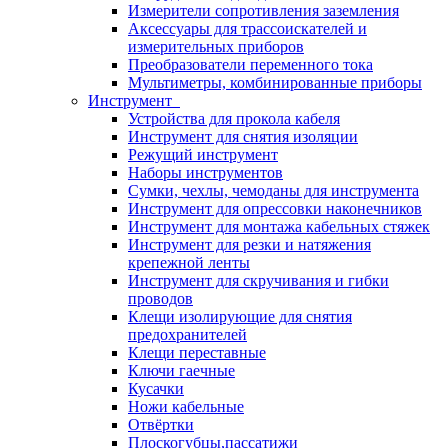
Измерители сопротивления заземления
Аксессуары для трассоискателей и
измерительных приборов
Преобразователи переменного тока
Мультиметры, комбинированные приборы
Инструмент
Устройства для прокола кабеля
Инструмент для снятия изоляции
Режущий инструмент
Наборы инструментов
Сумки, чехлы, чемоданы для инструмента
Инструмент для опрессовки наконечников
Инструмент для монтажа кабельных стяжек
Инструмент для резки и натяжения
крепежной ленты
Инструмент для скручивания и гибки
проводов
Клещи изолирующие для снятия
предохранителей
Клещи переставные
Ключи гаечные
Кусачки
Ножи кабельные
Отвёртки
Плоскогубцы,пассатижи