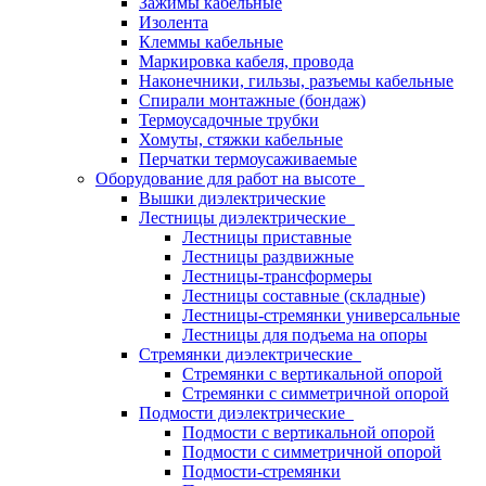
Зажимы кабельные
Изолента
Клеммы кабельные
Маркировка кабеля, провода
Наконечники, гильзы, разъемы кабельные
Спирали монтажные (бондаж)
Термоусадочные трубки
Хомуты, стяжки кабельные
Перчатки термоусаживаемые
Оборудование для работ на высоте
Вышки диэлектрические
Лестницы диэлектрические
Лестницы приставные
Лестницы раздвижные
Лестницы-трансформеры
Лестницы составные (складные)
Лестницы-стремянки универсальные
Лестницы для подъема на опоры
Стремянки диэлектрические
Стремянки с вертикальной опорой
Стремянки с симметричной опорой
Подмости диэлектрические
Подмости с вертикальной опорой
Подмости с симметричной опорой
Подмости-стремянки