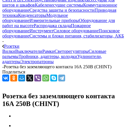
щитов и шкафов
Кабеленесущие системы
Коммутационное
оборудование
Средства защиты и безопасности
Приводная
техника
Конденсаторы
Модульное
оборудование
Измерительные приборы
Оборудование для
работ на высоте
Распродажа склада
Пожарное
оборудование
Инструмент
Силовое оборудование
Поисковое
оборудование
Системы и блоки питания, стабилизаторы, АКБ
-
Розетки
Вилки
Выключатели
Рамки
Светорегуляторы
Силовые
разъемы
Тройники, адаптеры, колодки
Удлинители,
адаптеры
Электропатроны
-
Розетка без заземляющего контакта 16А 250В (CHINT)
Поделиться
Розетка без заземляющего контакта
16А 250В (CHINT)