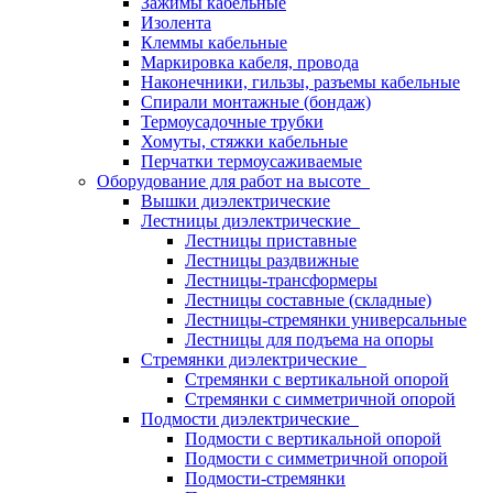
Зажимы кабельные
Изолента
Клеммы кабельные
Маркировка кабеля, провода
Наконечники, гильзы, разъемы кабельные
Спирали монтажные (бондаж)
Термоусадочные трубки
Хомуты, стяжки кабельные
Перчатки термоусаживаемые
Оборудование для работ на высоте
Вышки диэлектрические
Лестницы диэлектрические
Лестницы приставные
Лестницы раздвижные
Лестницы-трансформеры
Лестницы составные (складные)
Лестницы-стремянки универсальные
Лестницы для подъема на опоры
Стремянки диэлектрические
Стремянки с вертикальной опорой
Стремянки с симметричной опорой
Подмости диэлектрические
Подмости с вертикальной опорой
Подмости с симметричной опорой
Подмости-стремянки