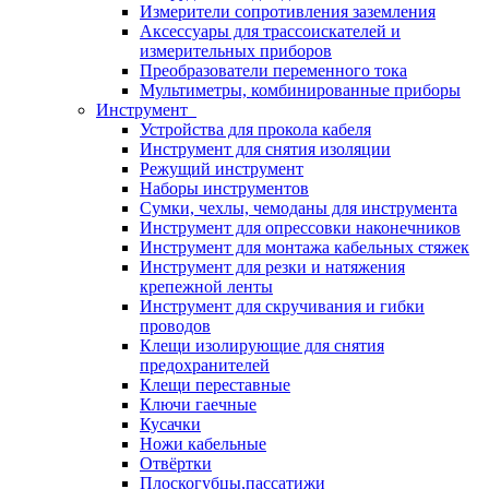
Измерители сопротивления заземления
Аксессуары для трассоискателей и
измерительных приборов
Преобразователи переменного тока
Мультиметры, комбинированные приборы
Инструмент
Устройства для прокола кабеля
Инструмент для снятия изоляции
Режущий инструмент
Наборы инструментов
Сумки, чехлы, чемоданы для инструмента
Инструмент для опрессовки наконечников
Инструмент для монтажа кабельных стяжек
Инструмент для резки и натяжения
крепежной ленты
Инструмент для скручивания и гибки
проводов
Клещи изолирующие для снятия
предохранителей
Клещи переставные
Ключи гаечные
Кусачки
Ножи кабельные
Отвёртки
Плоскогубцы,пассатижи