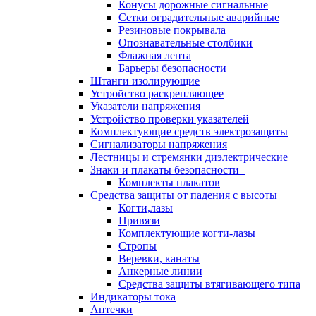
Конусы дорожные сигнальные
Сетки оградительные аварийные
Резиновые покрывала
Опознавательные столбики
Флажная лента
Барьеры безопасности
Штанги изолирующие
Устройство раскрепляющее
Указатели напряжения
Устройство проверки указателей
Комплектующие средств электрозащиты
Сигнализаторы напряжения
Лестницы и стремянки диэлектрические
Знаки и плакаты безопасности
Комплекты плакатов
Средства защиты от падения с высоты
Когти,лазы
Привязи
Комплектующие когти-лазы
Стропы
Веревки, канаты
Анкерные линии
Средства защиты втягивающего типа
Индикаторы тока
Аптечки