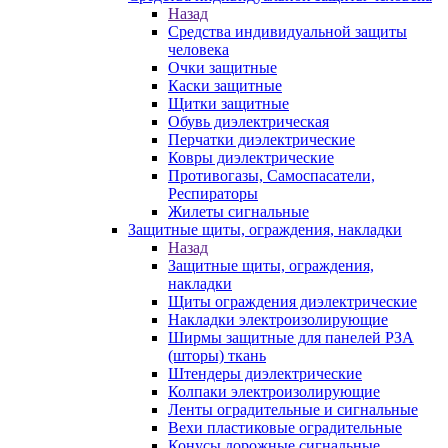
Назад
Средства индивидуальной защиты
человека
Очки защитные
Каски защитные
Щитки защитные
Обувь диэлектрическая
Перчатки диэлектрические
Ковры диэлектрические
Противогазы, Самоспасатели,
Респираторы
Жилеты сигнальные
Защитные щиты, ограждения, накладки
Назад
Защитные щиты, ограждения,
накладки
Щиты ограждения диэлектрические
Накладки электроизолирующие
Ширмы защитные для панелей РЗА
(шторы) ткань
Штендеры диэлектрические
Колпаки электроизолирующие
Ленты оградительные и сигнальные
Вехи пластиковые оградительные
Конусы дорожные сигнальные