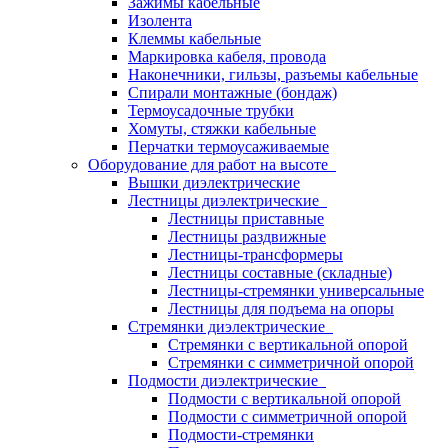
Зажимы кабельные
Изолента
Клеммы кабельные
Маркировка кабеля, провода
Наконечники, гильзы, разъемы кабельные
Спирали монтажные (бондаж)
Термоусадочные трубки
Хомуты, стяжки кабельные
Перчатки термоусаживаемые
Оборудование для работ на высоте
Вышки диэлектрические
Лестницы диэлектрические
Лестницы приставные
Лестницы раздвижные
Лестницы-трансформеры
Лестницы составные (складные)
Лестницы-стремянки универсальные
Лестницы для подъема на опоры
Стремянки диэлектрические
Стремянки с вертикальной опорой
Стремянки с симметричной опорой
Подмости диэлектрические
Подмости с вертикальной опорой
Подмости с симметричной опорой
Подмости-стремянки