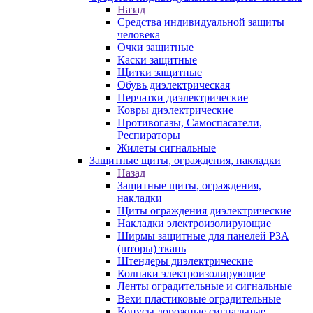
Назад
Средства индивидуальной защиты
человека
Очки защитные
Каски защитные
Щитки защитные
Обувь диэлектрическая
Перчатки диэлектрические
Ковры диэлектрические
Противогазы, Самоспасатели,
Респираторы
Жилеты сигнальные
Защитные щиты, ограждения, накладки
Назад
Защитные щиты, ограждения,
накладки
Щиты ограждения диэлектрические
Накладки электроизолирующие
Ширмы защитные для панелей РЗА
(шторы) ткань
Штендеры диэлектрические
Колпаки электроизолирующие
Ленты оградительные и сигнальные
Вехи пластиковые оградительные
Конусы дорожные сигнальные