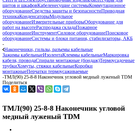
щитов и шкафов
Кабеленесущие системы
Коммутационное
оборудование
Средства защиты и безопасности
Приводная
техника
Конденсаторы
Модульное
оборудование
Измерительные приборы
Оборудование для
работ на высоте
Распродажа склада
Пожарное
оборудование
Инструмент
Силовое оборудование
Поисковое
оборудование
Системы и блоки питания, стабилизаторы, АКБ
-
Наконечники, гильзы, разъемы кабельные
Зажимы кабельные
Изолента
Клеммы кабельные
Маркировка
кабеля, провода
Спирали монтажные (бондаж)
Термоусадочные
трубки
Хомуты, стяжки кабельные
Коробки
монтажные
Перчатки термоусаживаемые
-
ТМЛ(90) 25-8-8 Наконечник угловой медный луженый TDM
Поделиться
ТМЛ(90) 25-8-8 Наконечник угловой
медный луженый TDM