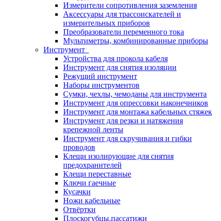
Измерители сопротивления заземления
Аксессуары для трассоискателей и
измерительных приборов
Преобразователи переменного тока
Мультиметры, комбинированные приборы
Инструмент
Устройства для прокола кабеля
Инструмент для снятия изоляции
Режущий инструмент
Наборы инструментов
Сумки, чехлы, чемоданы для инструмента
Инструмент для опрессовки наконечников
Инструмент для монтажа кабельных стяжек
Инструмент для резки и натяжения
крепежной ленты
Инструмент для скручивания и гибки
проводов
Клещи изолирующие для снятия
предохранителей
Клещи переставные
Ключи гаечные
Кусачки
Ножи кабельные
Отвёртки
Плоскогубцы,пассатижи