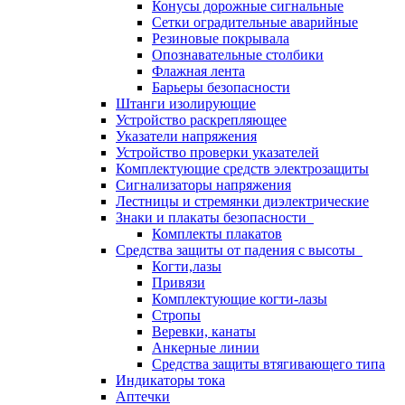
Конусы дорожные сигнальные
Сетки оградительные аварийные
Резиновые покрывала
Опознавательные столбики
Флажная лента
Барьеры безопасности
Штанги изолирующие
Устройство раскрепляющее
Указатели напряжения
Устройство проверки указателей
Комплектующие средств электрозащиты
Сигнализаторы напряжения
Лестницы и стремянки диэлектрические
Знаки и плакаты безопасности
Комплекты плакатов
Средства защиты от падения с высоты
Когти,лазы
Привязи
Комплектующие когти-лазы
Стропы
Веревки, канаты
Анкерные линии
Средства защиты втягивающего типа
Индикаторы тока
Аптечки